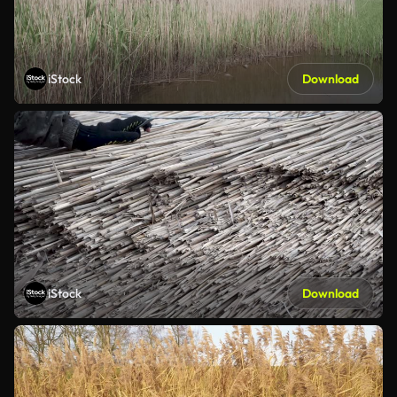
iStock
Download
iStock
Download