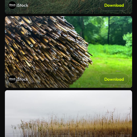
iStock
Download
iStock
Download