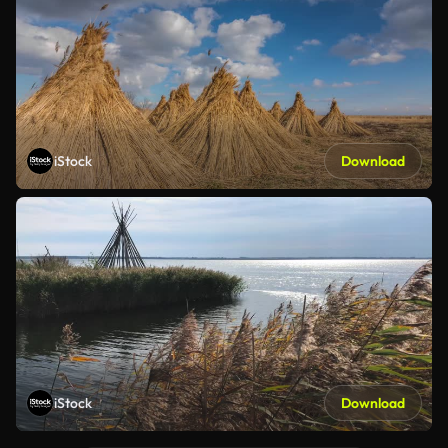
iStock
Download
iStock
Download