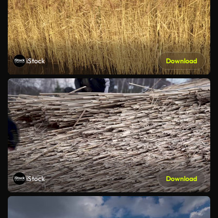
iStock
Download
iStock
Download