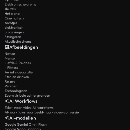
Elektronische drums
sleutels
Het piano
Cinematisch
zachtjes
elektronisch
omgevingen
Stringeren
Akustische drums
Afbeeldingen
Natuur
Mensen
Liefde & Relaties
- Fitness
Aerial videografie
Eten en drinken
Reizen
Vervoer
Technologieën
Zoom virtuele achtergronden
AI Workflows
Tekst-naar-video AI-workflows
AI-workflows voor beeld-naar-video-conversie
AI-modellen
Google Gemini Omni Flash
Google Nano Banana 2