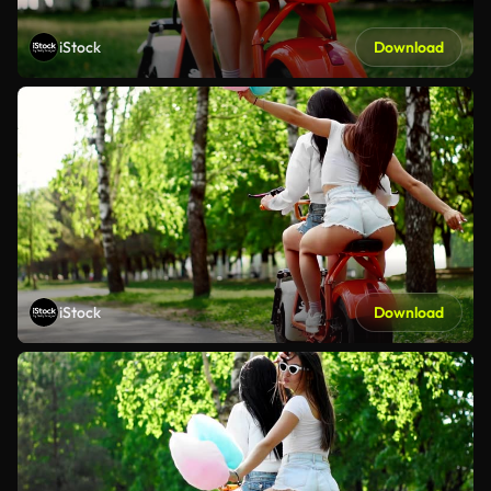
iStock
Download
iStock
Download