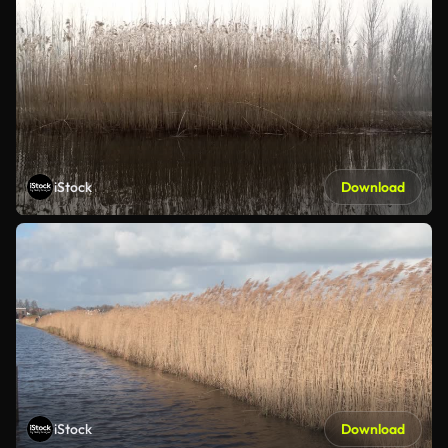
iStock
Download
iStock
Download