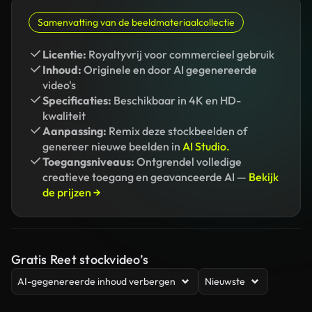
Samenvatting van de beeldmateriaalcollectie
Licentie:
Royaltyvrij voor commercieel gebruik
Inhoud:
Originele en door AI gegenereerde
video's
Specificaties:
Beschikbaar in 4K en HD-
kwaliteit
Aanpassing:
Remix deze stockbeelden of
genereer nieuwe beelden in
AI Studio.
Toegangsniveaus:
Ontgrendel volledige
creatieve toegang en geavanceerde AI —
Bekijk
de prijzen →
Gratis Reet stockvideo’s
AI-gegenereerde inhoud verbergen
Nieuwste