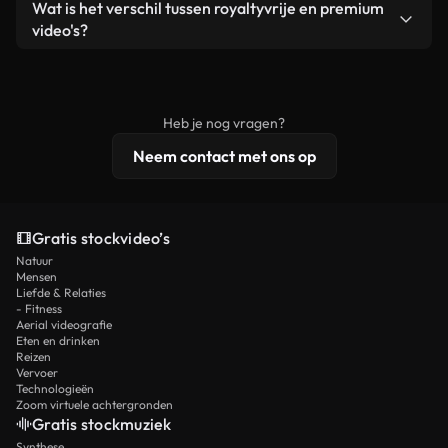
Ja. Je mag onze video's inkorten, bijsnijden of
Wat is het verschil tussen royaltyvrije en premium
een losstaand product.
remixen. Zorg er wel voor dat het eindproduct
video's?
voldoet aan onze licentievoorwaarden en niet als
Royaltyvrije video's bevatten commerciële
onbewerkt stockmateriaal wordt verspreid.
rechten, terwijl premium content exclusieve
beelden, 4K-resolutie en uitgebreidere
Heb je nog vragen?
licentiebescherming omvat.
Neem contact met ons op
Gratis stockvideo’s
Natuur
Mensen
Liefde & Relaties
- Fitness
Aerial videografie
Eten en drinken
Reizen
Vervoer
Technologieën
Zoom virtuele achtergronden
Gratis stockmuziek
Synthese