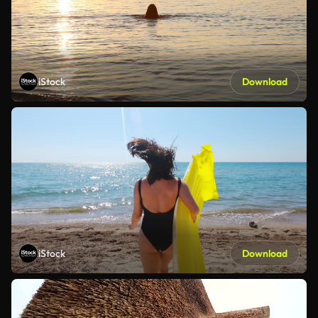
iStock
Download
iStock
Download