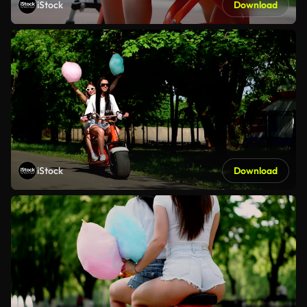
iStock
Download
iStock
Download