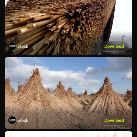
iStock
Download
iStock
Download