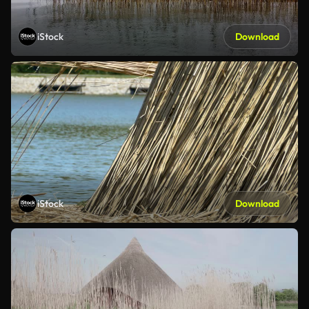
iStock
Download
iStock
Download