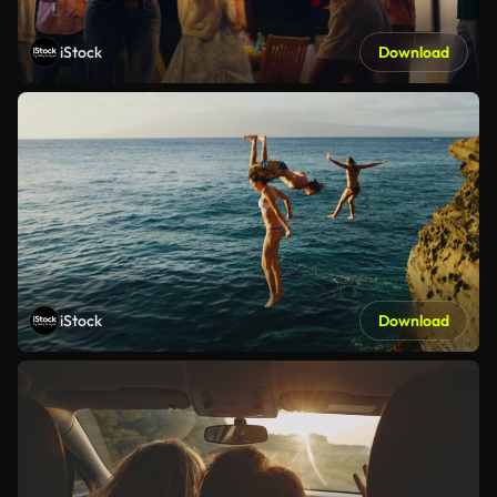
iStock
Download
iStock
Download