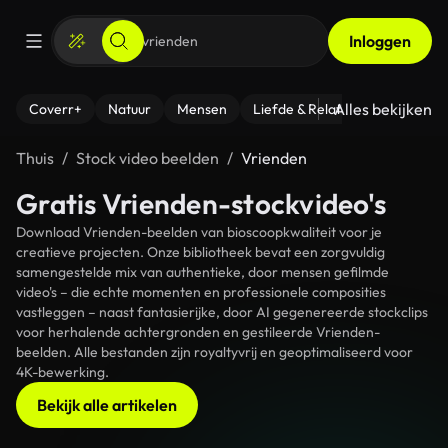
Inloggen
Alles bekijken
Coverr+
Natuur
Mensen
Liefde & Relaties
- Fitness
Thuis
Stock video beelden
Vrienden
Gratis Vrienden-stockvideo's
Download Vrienden-beelden van bioscoopkwaliteit voor je
creatieve projecten. Onze bibliotheek bevat een zorgvuldig
samengestelde mix van authentieke, door mensen gefilmde
video's – die echte momenten en professionele composities
vastleggen – naast fantasierijke, door AI gegenereerde stockclips
voor herhalende achtergronden en gestileerde Vrienden-
beelden. Alle bestanden zijn royaltyvrij en geoptimaliseerd voor
4K-bewerking.
Bekijk alle artikelen