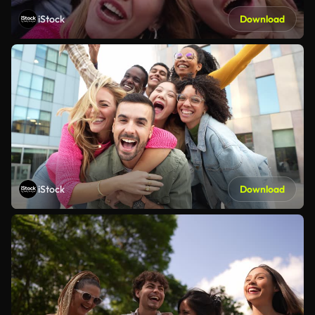
iStock
Download
iStock
Download