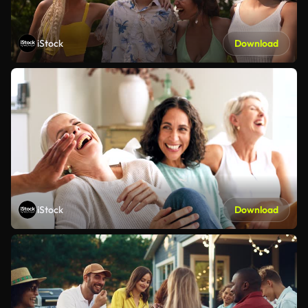
iStock
Download
iStock
Download