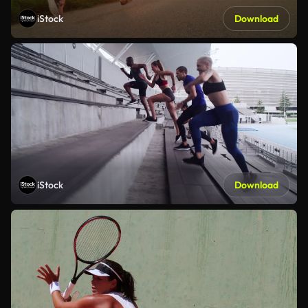
iStock
Download
iStock
Download