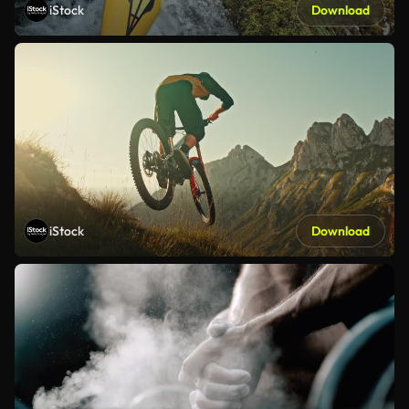
iStock
Download
iStock
Download