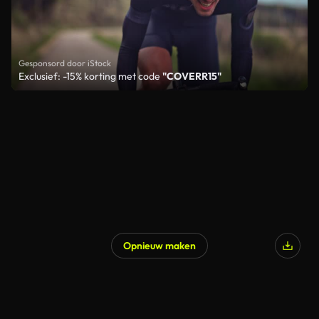
Gesponsord door iStock
Exclusief: -15% korting met code
"COVERR15"
Opnieuw maken