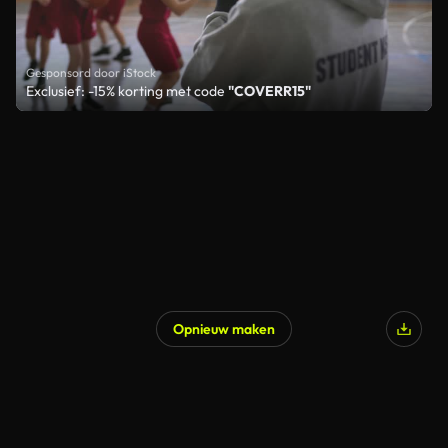
Gesponsord door iStock
Exclusief: -15% korting met code
"COVERR15"
Opnieuw maken