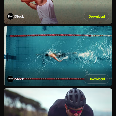
iStock
Download
iStock
Download