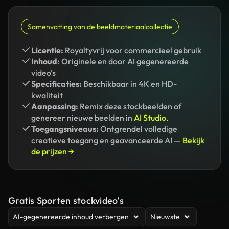
Samenvatting van de beeldmateriaalcollectie
Licentie:
Royaltyvrij voor commercieel gebruik
Inhoud:
Originele en door AI gegenereerde
video's
Specificaties:
Beschikbaar in 4K en HD-
kwaliteit
Aanpassing:
Remix deze stockbeelden of
genereer nieuwe beelden in
AI Studio.
Toegangsniveaus:
Ontgrendel volledige
creatieve toegang en geavanceerde AI —
Bekijk
de prijzen →
Gratis Sporten stockvideo’s
AI-gegenereerde inhoud verbergen
Nieuwste