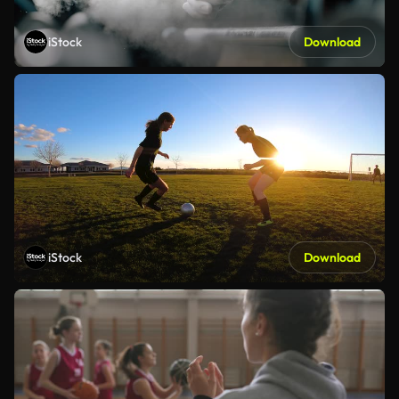
iStock
Download
iStock
Download