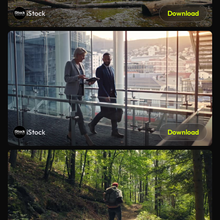
iStock
Download
iStock
Download