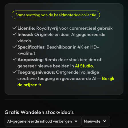
Samenvatting van de beeldmateriaalcollectie
Licentie:
Royaltyvrij voor commercieel gebruik
Inhoud:
Originele en door AI gegenereerde
video's
Specificaties:
Beschikbaar in 4K en HD-
kwaliteit
Aanpassing:
Remix deze stockbeelden of
genereer nieuwe beelden in
AI Studio.
Toegangsniveaus:
Ontgrendel volledige
creatieve toegang en geavanceerde AI —
Bekijk
de prijzen →
Gratis Wandelen stockvideo’s
AI-gegenereerde inhoud verbergen
Nieuwste