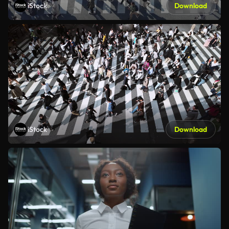
iStock
Download
iStock
Download