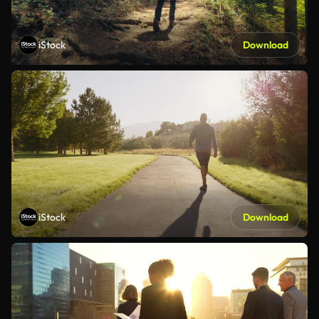
iStock
Download
iStock
Download