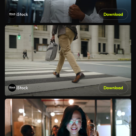
iStock
Download
iStock
Download