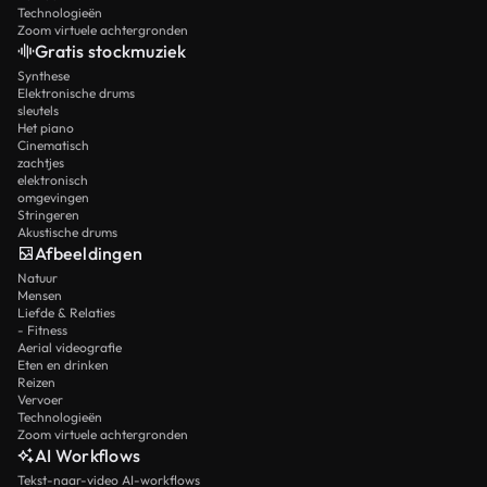
Technologieën
Zoom virtuele achtergronden
Gratis stockmuziek
Synthese
Elektronische drums
sleutels
Het piano
Cinematisch
zachtjes
elektronisch
omgevingen
Stringeren
Akustische drums
Afbeeldingen
Natuur
Mensen
Liefde & Relaties
- Fitness
Aerial videografie
Eten en drinken
Reizen
Vervoer
Technologieën
Zoom virtuele achtergronden
AI Workflows
Tekst-naar-video AI-workflows