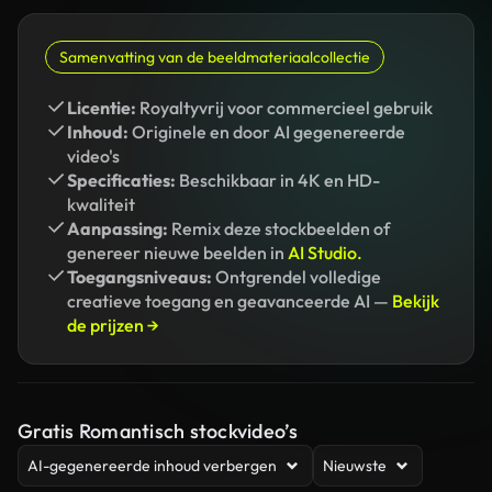
Samenvatting van de beeldmateriaalcollectie
Licentie:
Royaltyvrij voor commercieel gebruik
Inhoud:
Originele en door AI gegenereerde
video's
Specificaties:
Beschikbaar in 4K en HD-
kwaliteit
Aanpassing:
Remix deze stockbeelden of
genereer nieuwe beelden in
AI Studio.
Toegangsniveaus:
Ontgrendel volledige
creatieve toegang en geavanceerde AI —
Bekijk
de prijzen →
Gratis Romantisch stockvideo’s
AI-gegenereerde inhoud verbergen
Nieuwste