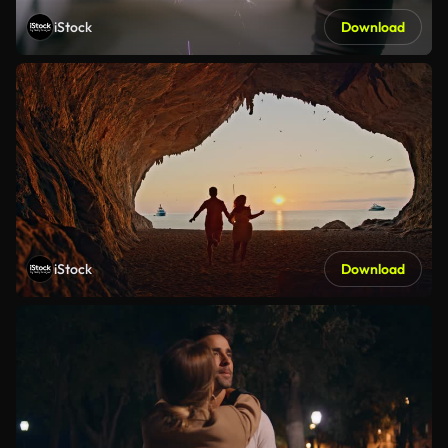
iStock
Download
iStock
Download