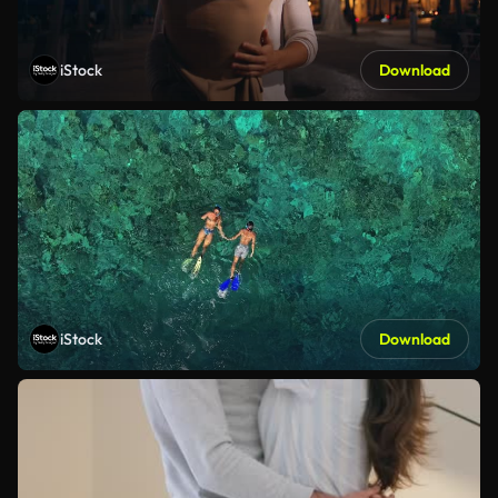
iStock
Download
iStock
Download