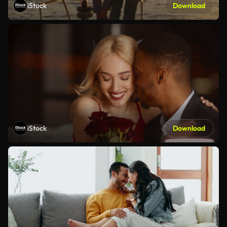
iStock
Download
iStock
Download