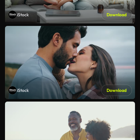
iStock
Download
iStock
Download