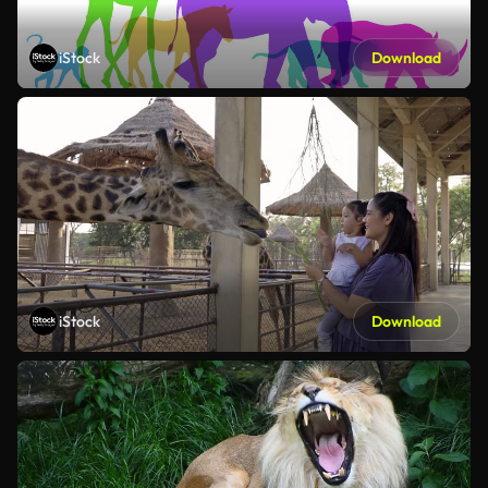
iStock
Download
iStock
Download