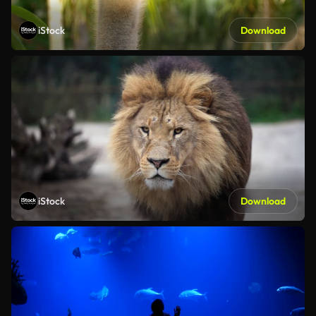
iStock
Download
iStock
Download