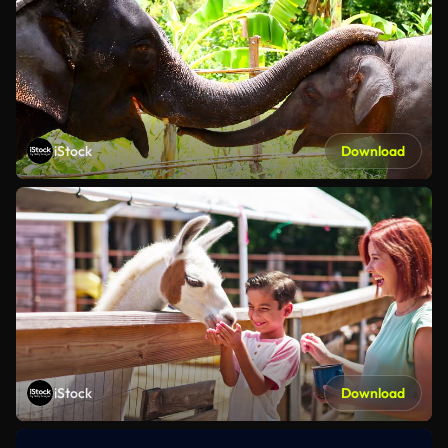
iStock
Download
iStock
Download