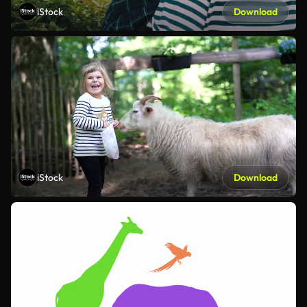
iStock
Download
iStock
Download