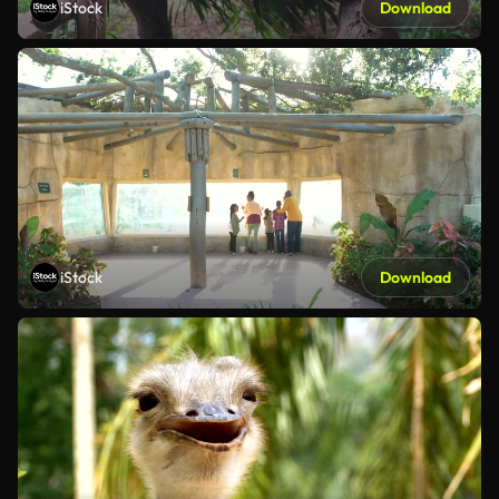
iStock
Download
iStock
Download