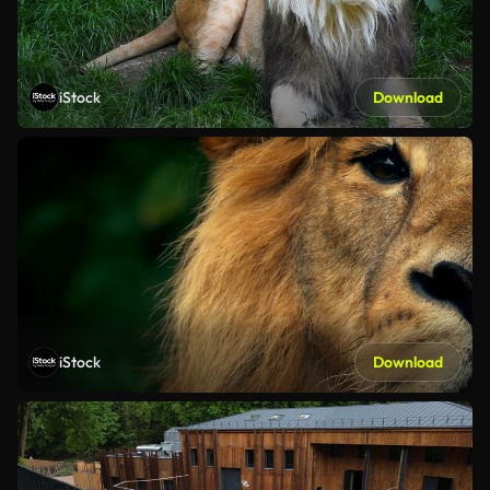
iStock
Download
iStock
Download