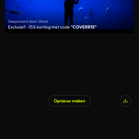
Gesponsord door iStock
Exclusief: -15% korting met code
"COVERR15"
Opnieuw maken