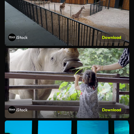
iStock
Download
iStock
Download