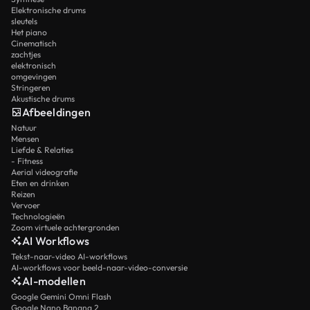
Elektronische drums
sleutels
Het piano
Cinematisch
zachtjes
elektronisch
omgevingen
Stringeren
Akustische drums
Afbeeldingen
Natuur
Mensen
Liefde & Relaties
- Fitness
Aerial videografie
Eten en drinken
Reizen
Vervoer
Technologieën
Zoom virtuele achtergronden
AI Workflows
Tekst-naar-video AI-workflows
AI-workflows voor beeld-naar-video-conversie
AI-modellen
Google Gemini Omni Flash
Google Nano Banana 2