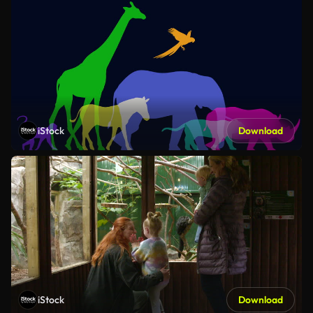
iStock
Download
iStock
Download