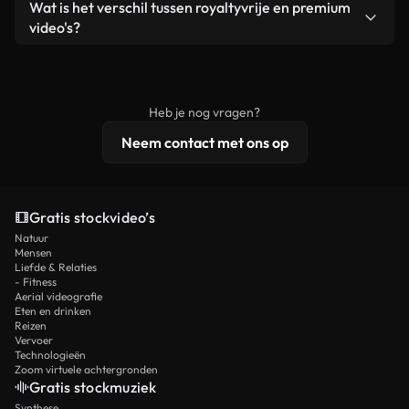
Ja. Je mag onze video's inkorten, bijsnijden of
Wat is het verschil tussen royaltyvrije en premium
een losstaand product.
remixen. Zorg er wel voor dat het eindproduct
video's?
voldoet aan onze licentievoorwaarden en niet als
Royaltyvrije video's bevatten commerciële
onbewerkt stockmateriaal wordt verspreid.
rechten, terwijl premium content exclusieve
beelden, 4K-resolutie en uitgebreidere
Heb je nog vragen?
licentiebescherming omvat.
Neem contact met ons op
Gratis stockvideo’s
Natuur
Mensen
Liefde & Relaties
- Fitness
Aerial videografie
Eten en drinken
Reizen
Vervoer
Technologieën
Zoom virtuele achtergronden
Gratis stockmuziek
Synthese