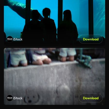
iStock
Download
iStock
Download