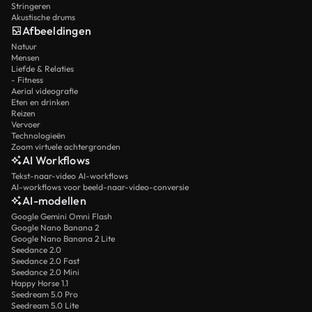
Stringeren
Akustische drums
Afbeeldingen
Natuur
Mensen
Liefde & Relaties
- Fitness
Aerial videografie
Eten en drinken
Reizen
Vervoer
Technologieën
Zoom virtuele achtergronden
AI Workflows
Tekst-naar-video AI-workflows
AI-workflows voor beeld-naar-video-conversie
AI-modellen
Google Gemini Omni Flash
Google Nano Banana 2
Google Nano Banana 2 Lite
Seedance 2.0
Seedance 2.0 Fast
Seedance 2.0 Mini
Happy Horse 1.1
Seedream 5.0 Pro
Seedream 5.0 Lite