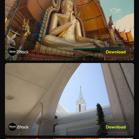
iStock
Download
iStock
Download