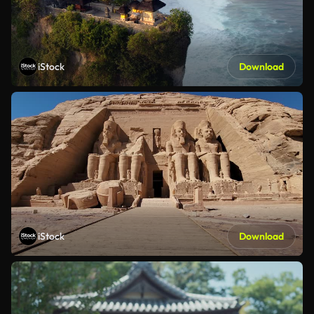
iStock
Download
iStock
Download