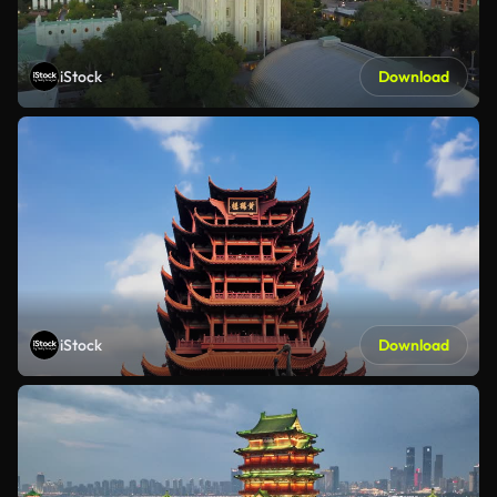
iStock
Download
iStock
Download