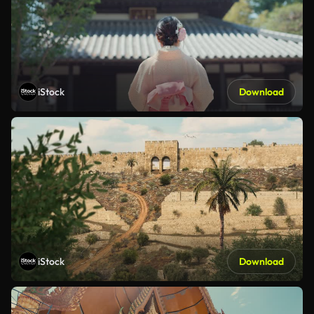
iStock
Download
iStock
Download