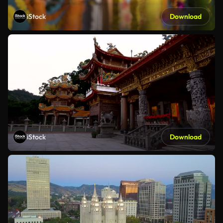
iStock
Download
iStock
Download