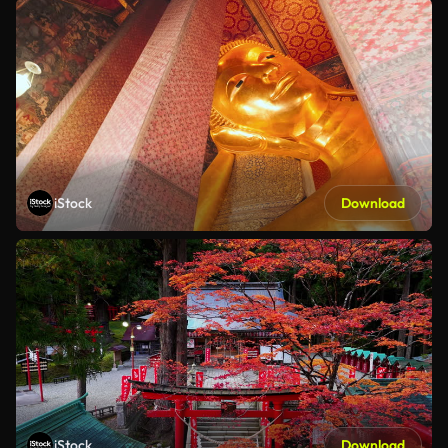
iStock
Download
iStock
Download