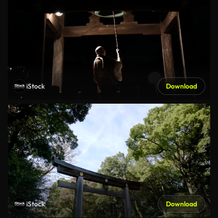
iStock
Download
iStock
Download