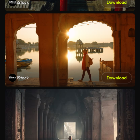
iStock
Download
iStock
Download