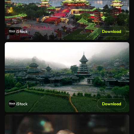
iStock
Download
iStock
Download