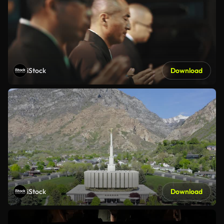
iStock
Download
iStock
Download