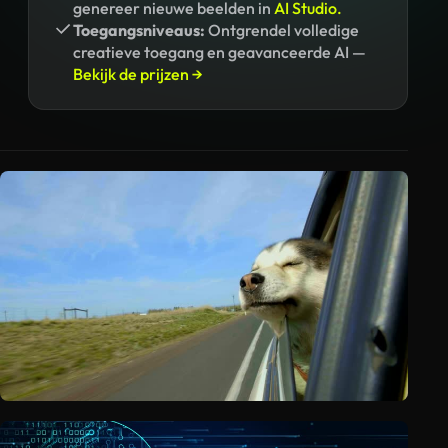
genereer nieuwe beelden in
AI Studio.
Toegangsniveaus:
Ontgrendel volledige
creatieve toegang en geavanceerde AI —
Bekijk de prijzen →