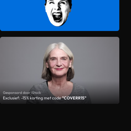
Gesponsord door iStock
Exclusief: -15% korting met code
"COVERR15"