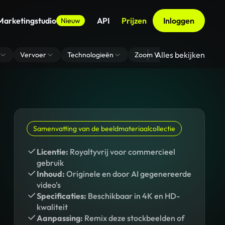
Marketingstudio
API
Prijzen
Inloggen
Nieuw
Alles bekijken
Vervoer
Technologieën
Zoom Virtuele Achtergrond
Samenvatting van de beeldmateriaalcollectie
Licentie:
Royaltyvrij voor commercieel
gebruik
Inhoud:
Originele en door AI gegenereerde
video's
Specificaties:
Beschikbaar in 4K en HD-
kwaliteit
Aanpassing:
Remix deze stockbeelden of