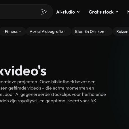
AI-studio
Gratis stock
- Fitness
Aerial Videografie
Eten En Drinken
Reizen
kvideo's
eatieve projecten. Onze bibliotheek bevat een
sen gefilmde video's – die echte momenten en
ke, door AI gegenereerde stockclips voor herhalende
en zijn royaltyvrij en geoptimaliseerd voor 4K-