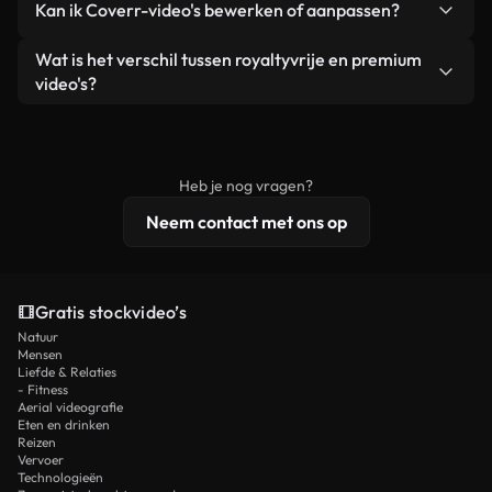
Kan ik Coverr-video's bewerken of aanpassen?
advertenties van klanten, zolang je de beelden
zijn of door AI gegenereerd – bevat watermerken.
zelf niet doorverkoopt of opnieuw distribueert als
Je krijgt schoon, direct bruikbaar beeldmateriaal.
Ja. Je mag onze video's inkorten, bijsnijden of
Wat is het verschil tussen royaltyvrije en premium
een losstaand product.
remixen. Zorg er wel voor dat het eindproduct
video's?
voldoet aan onze licentievoorwaarden en niet als
Royaltyvrije video's bevatten commerciële
onbewerkt stockmateriaal wordt verspreid.
rechten, terwijl premium content exclusieve
beelden, 4K-resolutie en uitgebreidere
Heb je nog vragen?
licentiebescherming omvat.
Neem contact met ons op
Gratis stockvideo’s
Natuur
Mensen
Liefde & Relaties
- Fitness
Aerial videografie
Eten en drinken
Reizen
Vervoer
Technologieën