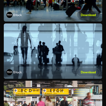
iStock
Download
iStock
Download