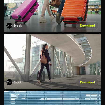
iStock
Download
iStock
Download