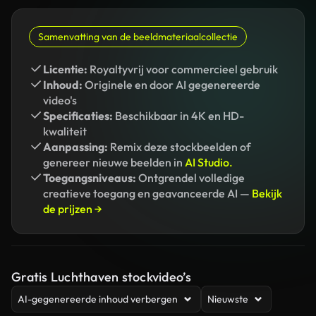
Samenvatting van de beeldmateriaalcollectie
Licentie:
Royaltyvrij voor commercieel gebruik
Inhoud:
Originele en door AI gegenereerde
video's
Specificaties:
Beschikbaar in 4K en HD-
kwaliteit
Aanpassing:
Remix deze stockbeelden of
genereer nieuwe beelden in
AI Studio.
Toegangsniveaus:
Ontgrendel volledige
creatieve toegang en geavanceerde AI —
Bekijk
de prijzen →
Gratis Luchthaven stockvideo’s
AI-gegenereerde inhoud verbergen
Nieuwste