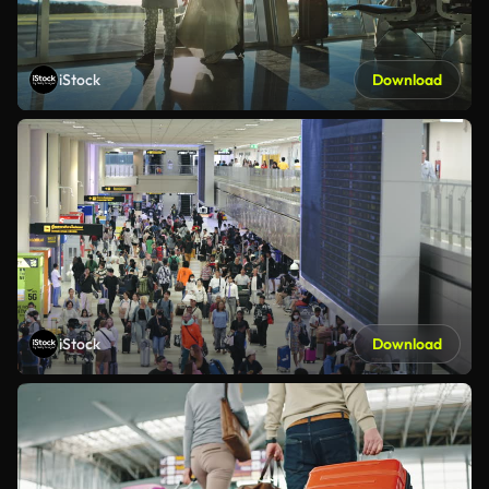
iStock
Download
iStock
Download