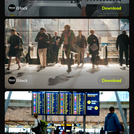
iStock
Download
iStock
Download