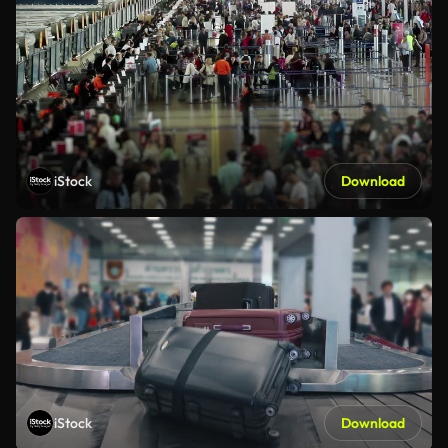
iStock
Download
iStock
Download