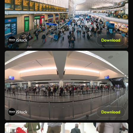
iStock
Download
iStock
Download