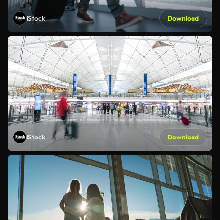
iStock
Download
iStock
Download