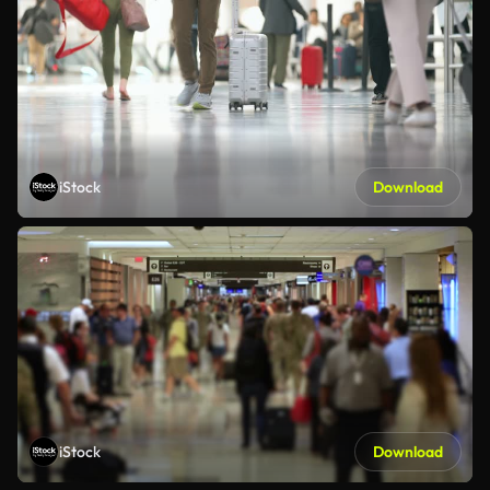
iStock
Download
iStock
Download