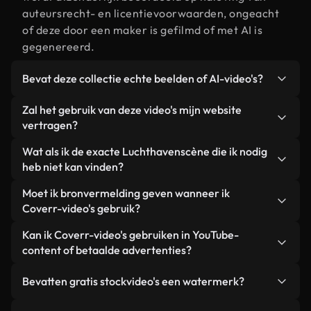
auteursrecht- en licentievoorwaarden, ongeacht
of deze door een maker is gefilmd of met AI is
gegenereerd.
Bevat deze collectie echte beelden of AI-video's?
Beide. Dit is een hybride bibliotheek die bestaat
Zal het gebruik van deze video's mijn website
uit echte, door mensen gefilmde beelden van
vertragen?
Luchthaven, aangevuld met door AI gegenereerde
Niet als u voor onze geoptimaliseerde versies
Wat als ik de exacte Luchthavenscène die ik nodig
video's. Elke video is duidelijk gelabeld, zodat je
kiest. Wij bieden lichtgewicht, webklare formaten
heb niet kan vinden?
altijd weet wat je gebruikt.
die ontworpen zijn voor gebruik op de
Met Coverr AI Studio maak je direct een video.
Moet ik bronvermelding geven wanneer ik
achtergrond. Zo blijft de kwaliteit hoog, worden de
Beschrijf de scène – bijvoorbeeld "Luchthaven bij
Coverr-video's gebruik?
laadtijden geminimaliseerd en worden
zonsondergang" – en de Studio genereert binnen
statistieken zoals LCP verbeterd.
Naamsvermelding is niet vereist. Alle video's in
Kan ik Coverr-video's gebruiken in YouTube-
enkele seconden een gepersonaliseerde video die
onze stockbibliotheek zijn royaltyvrij en kunnen
content of betaalde advertenties?
voldoet aan onze licentievoorwaarden.
worden gebruikt zonder de maker te vermelden –
Ja. Alle stockbeelden van Coverr kunnen worden
hoewel dit altijd op prijs wordt gesteld.
Bevatten gratis stockvideo's een watermerk?
gebruikt in YouTube-video's met advertentie-
inkomsten, promoties op sociale media en
Nee. Geen van onze gratis video's – of ze nu echt