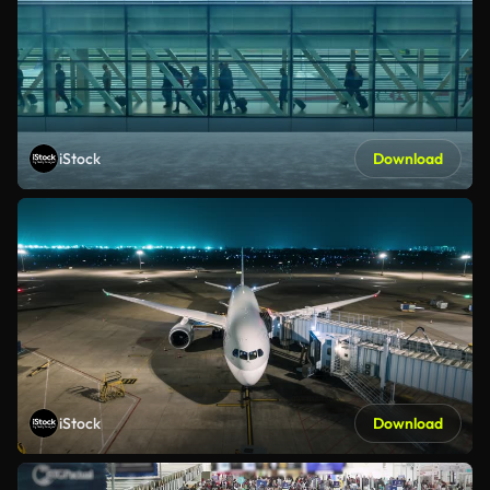
iStock
Download
iStock
Download