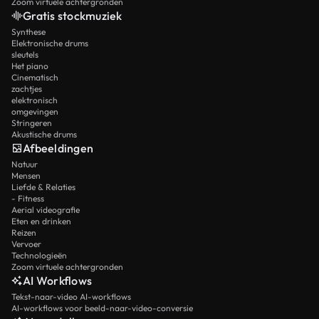
Zoom virtuele achtergronden
Gratis stockmuziek
Synthese
Elektronische drums
sleutels
Het piano
Cinematisch
zachtjes
elektronisch
omgevingen
Stringeren
Akustische drums
Afbeeldingen
Natuur
Mensen
Liefde & Relaties
- Fitness
Aerial videografie
Eten en drinken
Reizen
Vervoer
Technologieën
Zoom virtuele achtergronden
AI Workflows
Tekst-naar-video AI-workflows
AI-workflows voor beeld-naar-video-conversie