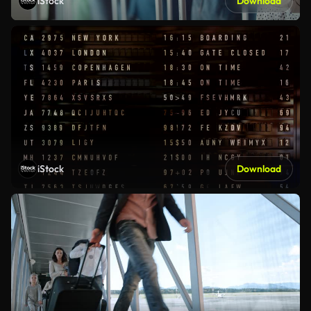
iStock
Download
iStock
Download