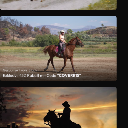
Gesponsert von iStock
Exklusiv: -15% Rabatt mit Code
"COVERR15"