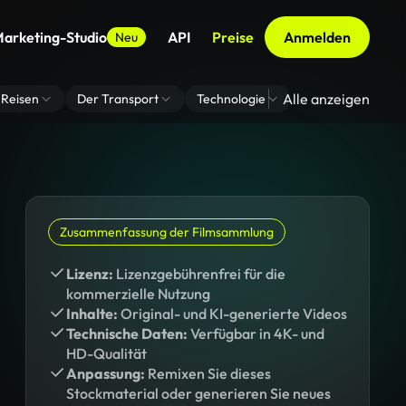
arketing-Studio
API
Preise
Anmelden
Neu
Alle anzeigen
Reisen
Der Transport
Technologie
Zoom Virtuelle H
Zusammenfassung der Filmsammlung
Lizenz:
Lizenzgebührenfrei für die
kommerzielle Nutzung
Inhalte:
Original- und KI-generierte Videos
Technische Daten:
Verfügbar in 4K- und
HD-Qualität
Anpassung:
Remixen Sie dieses
Stockmaterial oder generieren Sie neues