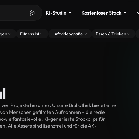
KI-Studio
Kostenloser Stock
M
ngen
Fitness Ist
Luftvideografie
Essen & Trinken
l
iven Projekte herunter. Unsere Bibliothek bietet eine
 von Menschen gefilmten Aufnahmen – die reale
wie fantasievolle, KI-generierte Stockclips für
n. Alle Assets sind lizenzfrei und für die 4K-