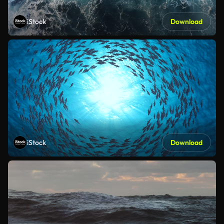
iStock
Download
iStock
Download