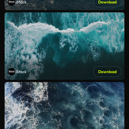
iStock
Download
iStock
Download