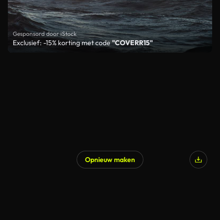
Gesponsord door iStock
Exclusief: -15% korting met code
"COVERR15"
Opnieuw maken