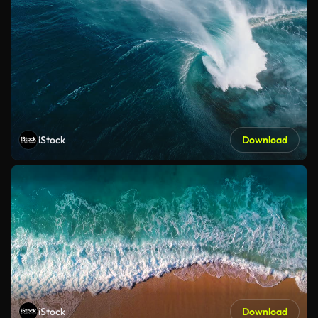
iStock
Download
iStock
Download