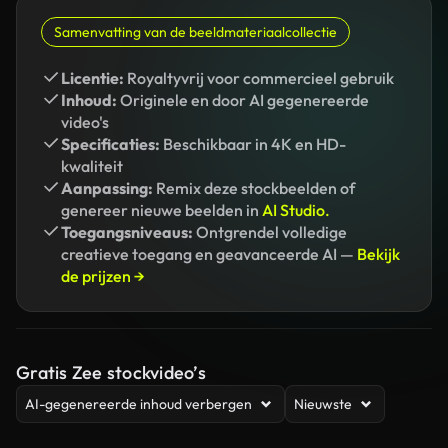
Samenvatting van de beeldmateriaalcollectie
Licentie:
Royaltyvrij voor commercieel gebruik
Inhoud:
Originele en door AI gegenereerde
video's
Specificaties:
Beschikbaar in 4K en HD-
kwaliteit
Aanpassing:
Remix deze stockbeelden of
genereer nieuwe beelden in
AI Studio.
Toegangsniveaus:
Ontgrendel volledige
creatieve toegang en geavanceerde AI —
Bekijk
de prijzen →
Gratis Zee stockvideo’s
AI-gegenereerde inhoud verbergen
Nieuwste