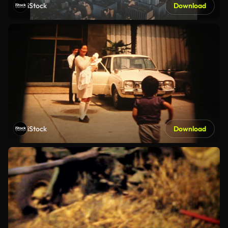
iStock
Download
iStock
Download