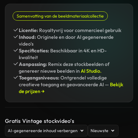
Samenvatting van de beeldmateriaalcollectie
Licentie:
Royaltyvrij voor commercieel gebruik
Inhoud:
Originele en door AI gegenereerde
video's
Specificaties:
Beschikbaar in 4K en HD-
kwaliteit
Aanpassing:
Remix deze stockbeelden of
genereer nieuwe beelden in
AI Studio.
Toegangsniveaus:
Ontgrendel volledige
creatieve toegang en geavanceerde AI —
Bekijk
de prijzen →
Gratis Vintage stockvideo’s
AI-gegenereerde inhoud verbergen
Nieuwste