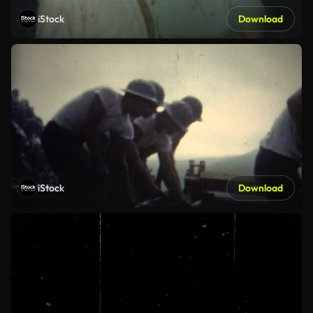
iStock
Download
iStock
Download