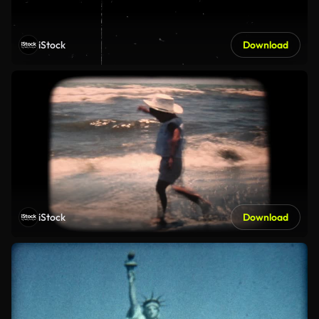
iStock
Download
iStock
Download