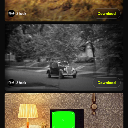
iStock
Download
iStock
Download