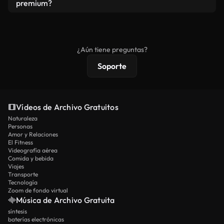
vídeos. Solo asegúrese de que el producto final no
premium?
se redistribuya como metraje de stock básico.
Los vídeos royalty-free incluyen derechos
comerciales estándar; el contenido premium
ofrece metraje exclusivo, resolución 4K y
¿Aún tiene preguntas?
protecciones de licencia extendidas.
Soporte
Vídeos de Archivo Gratuitos
Naturaleza
Personas
Amor y Relaciones
El Fitness
Videografía aérea
Comida y bebida
Viajes
Transporte
Tecnología
Zoom de fondo virtual
Música de Archivo Gratuita
síntesis
baterías electrónicas