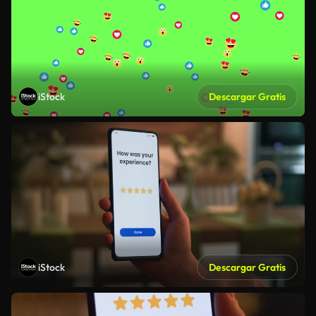
iStock
Descargar Gratis
iStock
Descargar Gratis