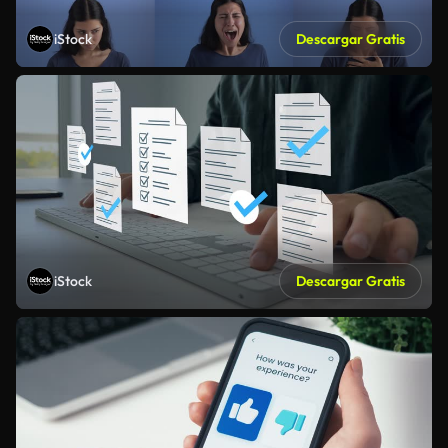
iStock
Descargar Gratis
iStock
Descargar Gratis