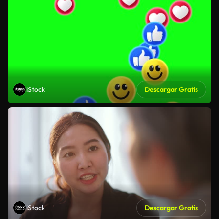
iStock
Descargar Gratis
iStock
Descargar Gratis