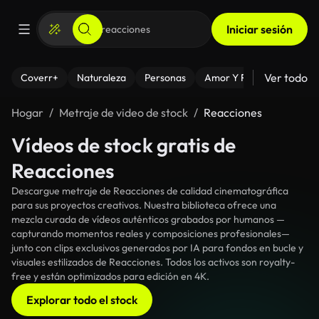
Iniciar sesión
Ver todo
Coverr+
Naturaleza
Personas
Amor Y Relaciones
El
Hogar
Metraje de video de stock
Reacciones
Vídeos de stock gratis de
Reacciones
Descargue metraje de Reacciones de calidad cinematográfica
para sus proyectos creativos. Nuestra biblioteca ofrece una
mezcla curada de vídeos auténticos grabados por humanos —
capturando momentos reales y composiciones profesionales—
junto con clips exclusivos generados por IA para fondos en bucle y
visuales estilizados de Reacciones. Todos los activos son royalty-
free y están optimizados para edición en 4K.
Explorar todo el stock