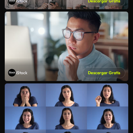
iStock
Descargar Gratis
iStock
Descargar Gratis