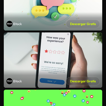
iStock
Descargar Gratis
iStock
Descargar Gratis