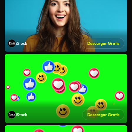
iStock
Descargar Gratis
iStock
Descargar Gratis