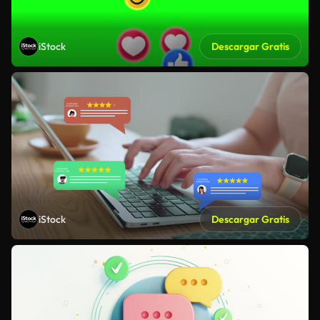
iStock
Descargar Gratis
iStock
Descargar Gratis