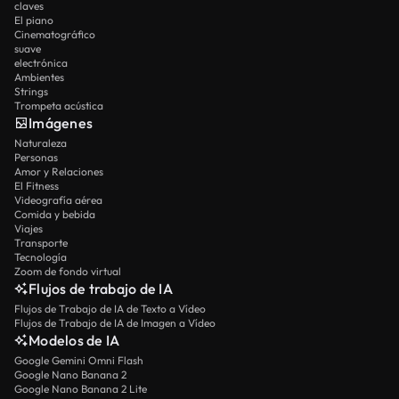
claves
El piano
Cinematográfico
suave
electrónica
Ambientes
Strings
Trompeta acústica
Imágenes
Naturaleza
Personas
Amor y Relaciones
El Fitness
Videografía aérea
Comida y bebida
Viajes
Transporte
Tecnología
Zoom de fondo virtual
Flujos de trabajo de IA
Flujos de Trabajo de IA de Texto a Vídeo
Flujos de Trabajo de IA de Imagen a Vídeo
Modelos de IA
Google Gemini Omni Flash
Google Nano Banana 2
Google Nano Banana 2 Lite