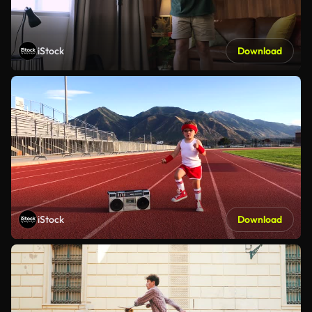
iStock
Download
iStock
Download