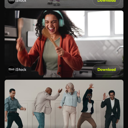
iStock
Download
iStock
Download