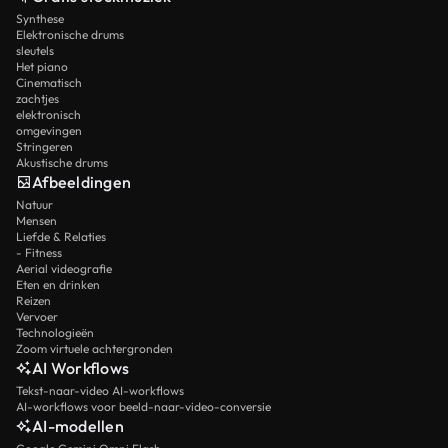
Synthese
Elektronische drums
sleutels
Het piano
Cinematisch
zachtjes
elektronisch
omgevingen
Stringeren
Akustische drums
Afbeeldingen
Natuur
Mensen
Liefde & Relaties
- Fitness
Aerial videografie
Eten en drinken
Reizen
Vervoer
Technologieën
Zoom virtuele achtergronden
AI Workflows
Tekst-naar-video AI-workflows
AI-workflows voor beeld-naar-video-conversie
AI-modellen