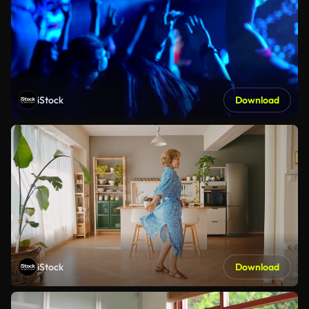
iStock
Download
iStock
Download