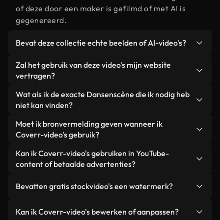
of deze door een maker is gefilmd of met AI is
gegenereerd.
Bevat deze collectie echte beelden of AI-video's?
Beide. Dit is een hybride bibliotheek die bestaat
Zal het gebruik van deze video's mijn website
uit echte, door mensen gefilmde beelden van
vertragen?
Dansen, aangevuld met door AI gegenereerde
Niet als u voor onze geoptimaliseerde versies
Wat als ik de exacte Dansenscène die ik nodig heb
video's. Elke video is duidelijk gelabeld, zodat je
kiest. Wij bieden lichtgewicht, webklare formaten
niet kan vinden?
altijd weet wat je gebruikt.
die ontworpen zijn voor gebruik op de
Met Coverr AI Studio maak je direct een video.
Moet ik bronvermelding geven wanneer ik
achtergrond. Zo blijft de kwaliteit hoog, worden de
Beschrijf de scène – bijvoorbeeld "Dansen bij
Coverr-video's gebruik?
laadtijden geminimaliseerd en worden
zonsondergang" – en de Studio genereert binnen
statistieken zoals LCP verbeterd.
Naamsvermelding is niet vereist. Alle video's in
Kan ik Coverr-video's gebruiken in YouTube-
enkele seconden een gepersonaliseerde video die
onze stockbibliotheek zijn royaltyvrij en kunnen
content of betaalde advertenties?
voldoet aan onze licentievoorwaarden.
worden gebruikt zonder de maker te vermelden –
Ja. Alle stockbeelden van Coverr kunnen worden
hoewel dit altijd op prijs wordt gesteld.
Bevatten gratis stockvideo's een watermerk?
gebruikt in YouTube-video's met advertentie-
inkomsten, promoties op sociale media en
Nee. Geen van onze gratis video's – of ze nu echt
Kan ik Coverr-video's bewerken of aanpassen?
advertenties van klanten, zolang je de beelden
zijn of door AI gegenereerd – bevat watermerken.