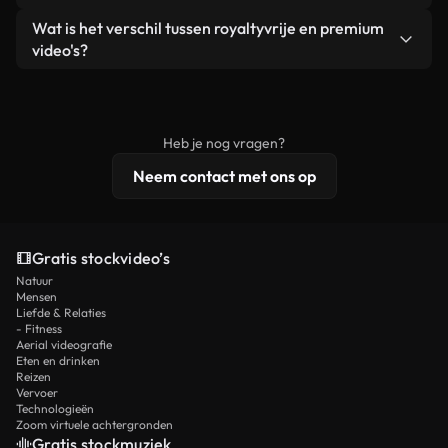
zelf niet doorverkoopt of opnieuw distribueert als
Je krijgt schoon, direct bruikbaar beeldmateriaal.
Ja. Je mag onze video's inkorten, bijsnijden of
Wat is het verschil tussen royaltyvrije en premium
een losstaand product.
remixen. Zorg er wel voor dat het eindproduct
video's?
voldoet aan onze licentievoorwaarden en niet als
Royaltyvrije video's bevatten commerciële
onbewerkt stockmateriaal wordt verspreid.
rechten, terwijl premium content exclusieve
beelden, 4K-resolutie en uitgebreidere
Heb je nog vragen?
licentiebescherming omvat.
Neem contact met ons op
Gratis stockvideo’s
Natuur
Mensen
Liefde & Relaties
- Fitness
Aerial videografie
Eten en drinken
Reizen
Vervoer
Technologieën
Zoom virtuele achtergronden
Gratis stockmuziek