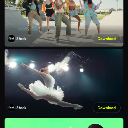
iStock
Download
iStock
Download