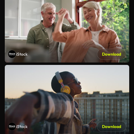
iStock
Download
iStock
Download