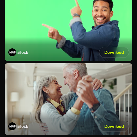
iStock
Download
iStock
Download