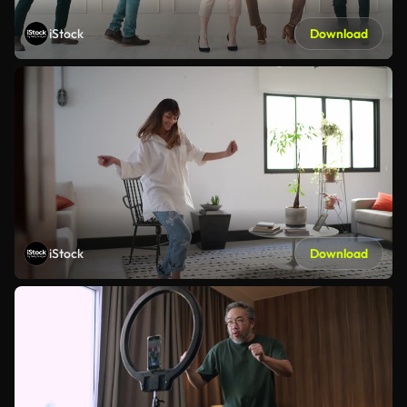
iStock
Download
iStock
Download