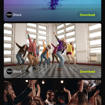
iStock
Download
iStock
Download