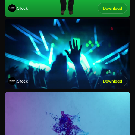
iStock
Download
iStock
Download