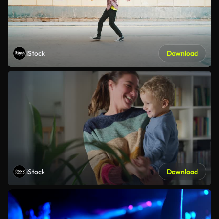
iStock
Download
iStock
Download