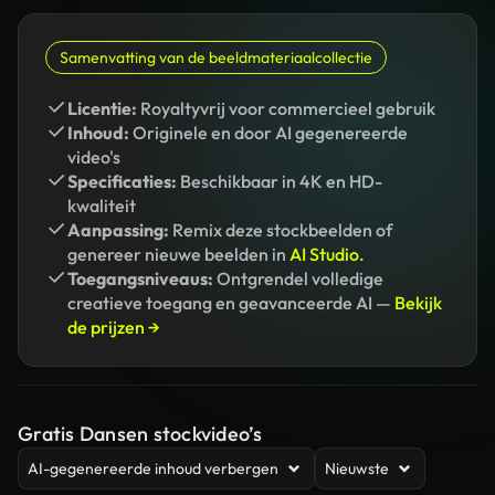
Samenvatting van de beeldmateriaalcollectie
Licentie:
Royaltyvrij voor commercieel gebruik
Inhoud:
Originele en door AI gegenereerde
video's
Specificaties:
Beschikbaar in 4K en HD-
kwaliteit
Aanpassing:
Remix deze stockbeelden of
genereer nieuwe beelden in
AI Studio.
Toegangsniveaus:
Ontgrendel volledige
creatieve toegang en geavanceerde AI —
Bekijk
de prijzen →
Gratis Dansen stockvideo’s
AI-gegenereerde inhoud verbergen
Nieuwste