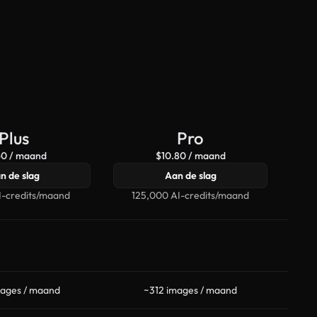
Plus
Pro
60 / maand
$10.80 / maand
n de slag
Aan de slag
I-credits/maand
125,000 AI-credits/maand
50
mages / maand
~312 images / maand