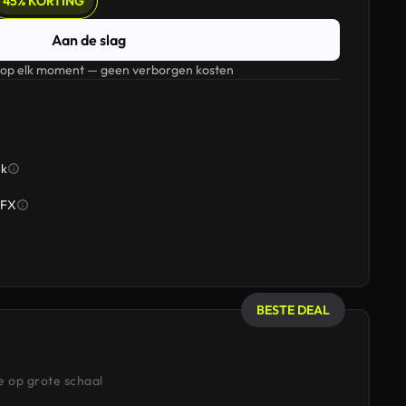
45% KORTING
Aan de slag
 op elk moment — geen verborgen kosten
ek
SFX
BESTE DEAL
 op grote schaal