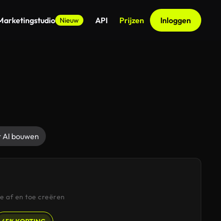
Marketingstudio
API
Prijzen
Inloggen
Nieuw
t AI bouwen
ie af en toe creëren