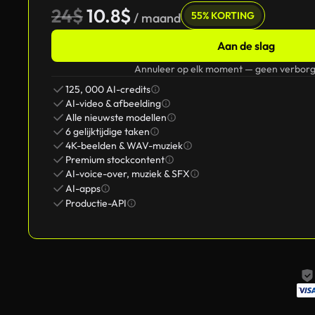
24$
10.8$
55% KORTING
/ maand
Aan de slag
Annuleer op elk moment — geen verborg
125, 000 AI-credits
AI-video & afbeelding
Alle nieuwste modellen
6 gelijktijdige taken
4K-beelden & WAV-muziek
Premium stockcontent
AI-voice-over, muziek & SFX
AI-apps
Productie-API