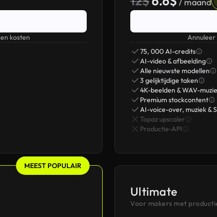
12$
6.6$
/ maand
en kosten
Annuleer
75, 000 AI-credits
AI-video & afbeelding
Alle nieuwste modellen
3 gelijktijdige taken
4K-beelden & WAV-muzi
Premium stockcontent
AI-voice-over, muziek & 
Topaz upscaler
Productie-API
MEEST POPULAIR
Ultimate
Voor makers met productie