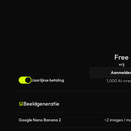
Free
vrij
Aanmelde
Jaarlijkse betaling
1,000 AI-cred
Beeldgeneratie
Google Nano Banana 2
~2 images / m