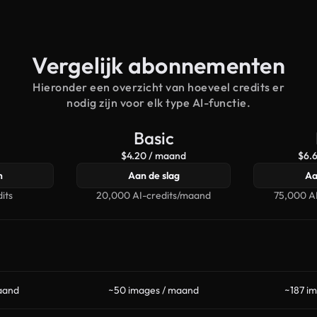
Vergelijk abonnementen
Hieronder een overzicht van hoeveel credits er
nodig zijn voor elk type AI-functie.
Basic
$4.20 / maand
$6.
n
Aan de slag
Aa
its
20,000 AI-credits/maand
75,000 A
aand
~50 images / maand
~187 i