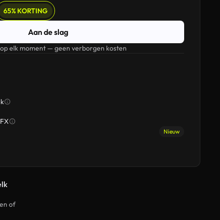
65% KORTING
Aan de slag
 op elk moment — geen verborgen kosten
ek
SFX
Nieuw
elk
en of