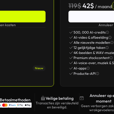
119$
42$
/ maand
en kosten
Annuleer
500, 000 AI-credits
AI-video & afbeelding
Alle nieuwste modellen
12 gelijktijdige taken
4K-beelden & WAV-muzi
Premium stockcontent
AI-voice-over, muziek & 
AI-apps
Nieuw
Productie-API
Annuleer op 
Veilige betaling
Betaalmethoden
moment
Transacties zijn versleuteld
Geen verborgen zak
en beveiligd.
wrokgevoelens