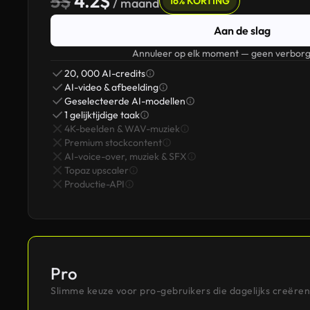
5$
4.2$
16% KORTING
/ maand
Aan de slag
Annuleer op elk moment — geen verborg
20, 000 AI-credits
AI-video & afbeelding
Geselecteerde AI-modellen
1 gelijktijdige taak
4K-beelden & WAV-muziek
Premium stockcontent
AI-voice-over, muziek & SFX
Topaz upscaler
Productie-API
Pro
Slimme keuze voor pro-gebruikers die dagelijks creëren