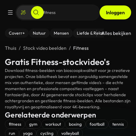
Inloggen
Alles bekijken
Coverr+
Natuur
Mensen
Liefde & Relaties
- Fitness
Thuis
Stock video beelden
Fitness
Gratis Fitness-stockvideo's
Download fitness-beelden van bioscoopkwaliteit voor je creatieve
projecten. Onze bibliotheek bevat een zorgvuldig samengestelde
mix van authentieke, door mensen gefilmde video's – die echte
momenten en professionele composities vastleggen – naast
fantasierijke, door AI gegenereerde stockclips voor herhalende
achtergronden en gestileerde fitness-beelden. Alle bestanden zijn
royaltyvrij en geoptimaliseerd voor 4K-bewerking.
Gerelateerde onderwerpen
fitness
gym
workout
boxing
football
tennis
run
yoga
cycling
volleyball