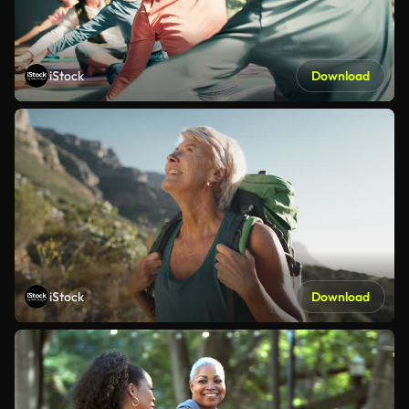
iStock
Download
iStock
Download