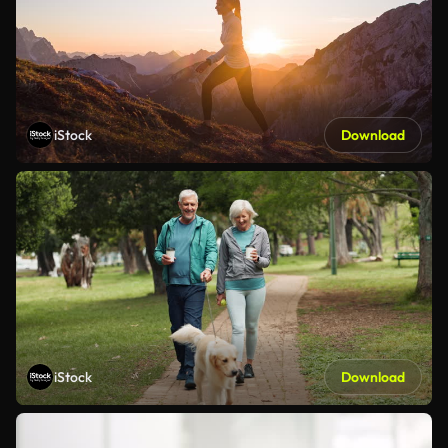
iStock
Download
iStock
Download