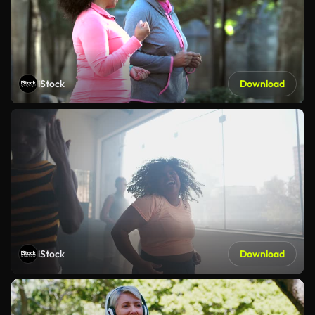
iStock
Download
iStock
Download