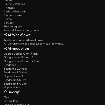
Mensen
Liefde & Relaties
- Fitness
Aerial videografie
Eten en drinken
Reizen
Vervoer
Technologieën
Zoom virtuele achtergronden
AI Workflows
Tekst-naar-video AI-workflows
AI-workflows voor beeld-naar-video-conversie
AI-modellen
Google Gemini Omni Flash
Google Nano Banana 2
Google Nano Banana 2 Lite
Seedance 2.0
Seedance 2.0 Fast
Seedance 2.0 Mini
Happy Horse 1.1
Seedream 5.0 Pro
Seedream 5.0 Lite
Happy Horse
Bedrijf
Over
Coverr Plus
Ontwikkelaars / API