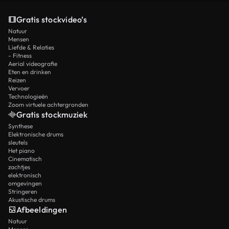
Gratis stockvideo’s
Natuur
Mensen
Liefde & Relaties
- Fitness
Aerial videografie
Eten en drinken
Reizen
Vervoer
Technologieën
Zoom virtuele achtergronden
Gratis stockmuziek
Synthese
Elektronische drums
sleutels
Het piano
Cinematisch
zachtjes
elektronisch
omgevingen
Stringeren
Akustische drums
Afbeeldingen
Natuur