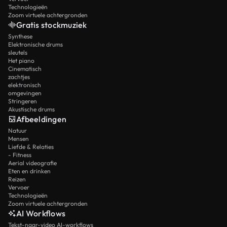
Technologieën
Zoom virtuele achtergronden
Gratis stockmuziek
Synthese
Elektronische drums
sleutels
Het piano
Cinematisch
zachtjes
elektronisch
omgevingen
Stringeren
Akustische drums
Afbeeldingen
Natuur
Mensen
Liefde & Relaties
- Fitness
Aerial videografie
Eten en drinken
Reizen
Vervoer
Technologieën
Zoom virtuele achtergronden
AI Workflows
Tekst-naar-video AI-workflows