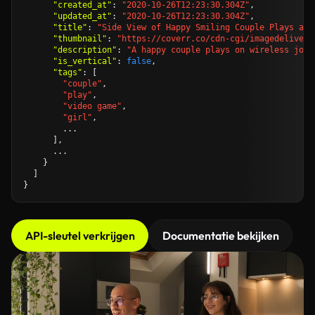
"created_at"
: 
"2020-10-26T12:23:30.304Z"
,

"updated_at"
: 
"2020-10-26T12:23:30.304Z"
,

"title"
: 
"Side View of Happy Smiling Couple Plays a V
"thumbnail"
: 
"https://coverr.co/cdn-cgi/imagedelivery
"description"
: 
"A happy couple plays on wireless joys
"is_vertical"
: 
false
,

"tags"
: [

"couple"
,

"play"
,

"video game"
,

"girl"
,

        ...

      ],

      ...

    }

  ]

API-sleutel verkrijgen
Documentatie bekijken