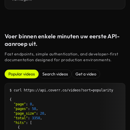
Voer binnen enkele minuten uw eerste API-
aanroep uit.
Fast endpoints, simple authentication, and developer-first
documentation designed for production environments.
Popular videos
Search videos
Get a video
$ curl https://api.coverr.co/videos?sort=popularity

{

"page"
: 
0
,

"pages"
: 
50
,

"page_size"
: 
20
,

"total"
: 
3350
,

"hits"
: [

    {
