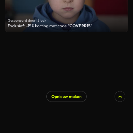
Gesponsord door iStock
Exclusief: -15% korting met code
"COVERR15"
Opnieuw maken