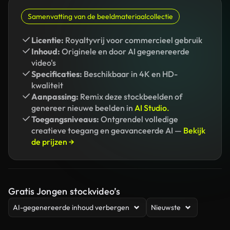
Samenvatting van de beeldmateriaalcollectie
Licentie:
Royaltyvrij voor commercieel gebruik
Inhoud:
Originele en door AI gegenereerde
video's
Specificaties:
Beschikbaar in 4K en HD-
kwaliteit
Aanpassing:
Remix deze stockbeelden of
genereer nieuwe beelden in
AI Studio.
Toegangsniveaus:
Ontgrendel volledige
creatieve toegang en geavanceerde AI —
Bekijk
de prijzen →
Gratis Jongen stockvideo’s
AI-gegenereerde inhoud verbergen
Nieuwste