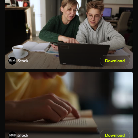
iStock
Download
iStock
Download