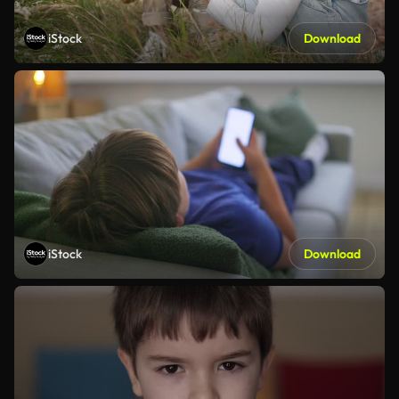
iStock
Download
iStock
Download