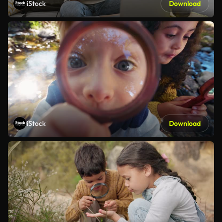
iStock
Download
iStock
Download