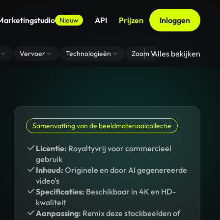
Marketingstudio
API
Prijzen
Inloggen
Nieuw
Alles bekijken
Vervoer
Technologieën
Zoom Virtuele Achtergrond
Samenvatting van de beeldmateriaalcollectie
Licentie:
Royaltyvrij voor commercieel
gebruik
Inhoud:
Originele en door AI gegenereerde
video's
Specificaties:
Beschikbaar in 4K en HD-
kwaliteit
Aanpassing:
Remix deze stockbeelden of