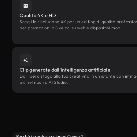
Qualità 4K e HD
Scegli la risoluzione 4K per un editing di qualità professi
per prestazioni più veloci su web e dispositivi mobili.
Clip generate dall'intelligenza artificiale
Dai libero sfogo alla tua creatività in un istante con immagin
più nel nostro AI Studio.
Perché i creatori scelgono Coverr?