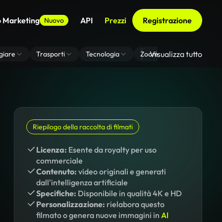
o Marketing
API
Prezzi
Registrazione
Nuovo
Visualizza tutto
giare
Trasporti
Tecnologia
Zoom Di Sfondo Virtuale
Riepilogo della raccolta di filmati
Licenza:
Esente da royalty per uso
commerciale
Contenuto:
video originali e generati
dall'intelligenza artificiale
Specifiche:
Disponibile in qualità 4K e HD
Personalizzazione:
rielabora questo
filmato o genera nuove immagini in
AI