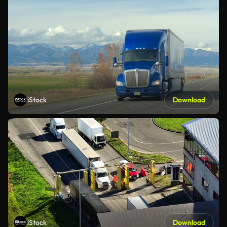
iStock
Download
iStock
Download