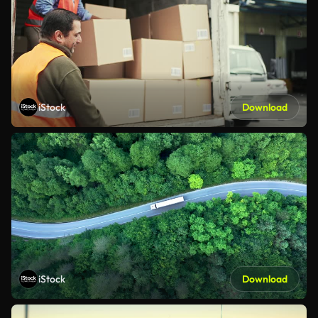
iStock
Download
iStock
Download