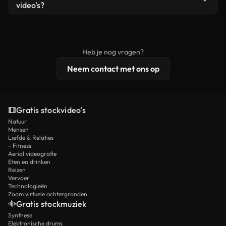
remixen. Zorg er wel voor dat het eindproduct
video's?
voldoet aan onze licentievoorwaarden en niet als
Royaltyvrije video's bevatten commerciële
onbewerkt stockmateriaal wordt verspreid.
rechten, terwijl premium content exclusieve
beelden, 4K-resolutie en uitgebreidere
Heb je nog vragen?
licentiebescherming omvat.
Neem contact met ons op
Gratis stockvideo’s
Natuur
Mensen
Liefde & Relaties
- Fitness
Aerial videografie
Eten en drinken
Reizen
Vervoer
Technologieën
Zoom virtuele achtergronden
Gratis stockmuziek
Synthese
Elektronische drums