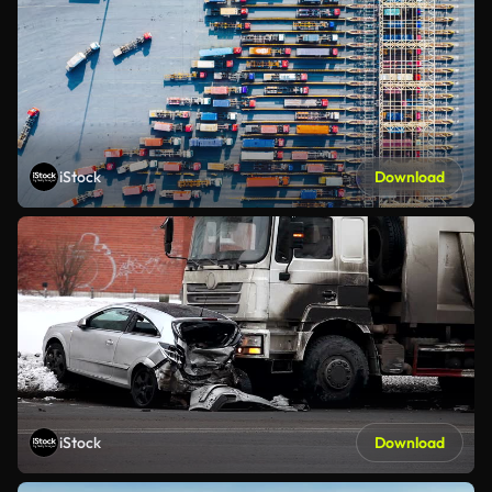
iStock
Download
iStock
Download