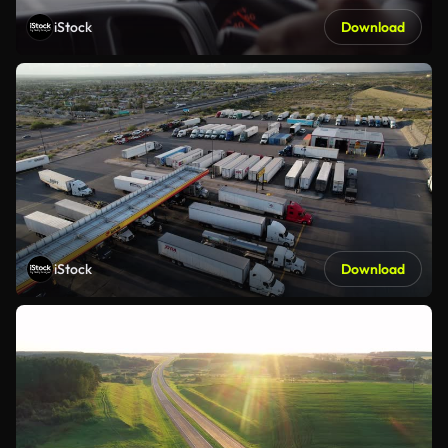
iStock
Download
iStock
Download