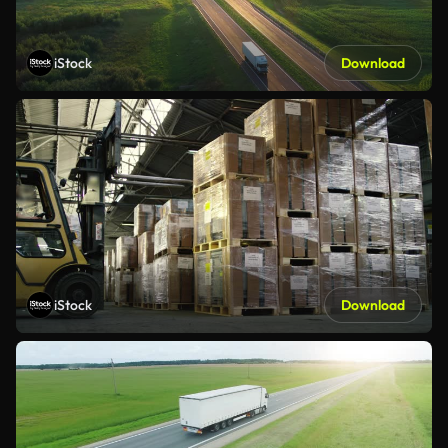
iStock
Download
iStock
Download