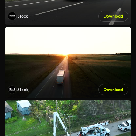
iStock
Download
iStock
Download