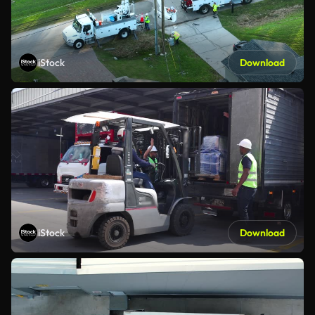
iStock
Download
iStock
Download