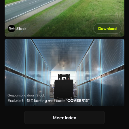
iStock
Download
Gesponsord door iStock
Exclusief: -15% korting met code
"COVERR15"
Meer laden