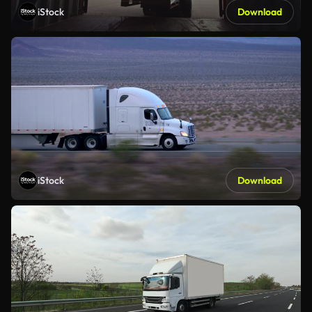
iStock
Download
iStock
Download