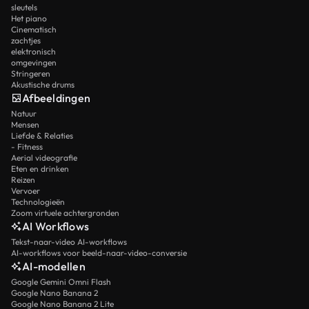
sleutels
Het piano
Cinematisch
zachtjes
elektronisch
omgevingen
Stringeren
Akustische drums
Afbeeldingen
Natuur
Mensen
Liefde & Relaties
- Fitness
Aerial videografie
Eten en drinken
Reizen
Vervoer
Technologieën
Zoom virtuele achtergronden
AI Workflows
Tekst-naar-video AI-workflows
AI-workflows voor beeld-naar-video-conversie
AI-modellen
Google Gemini Omni Flash
Google Nano Banana 2
Google Nano Banana 2 Lite