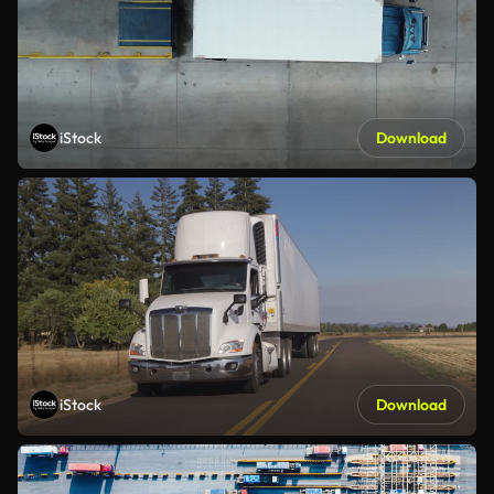
iStock
Download
iStock
Download