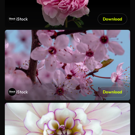
iStock
Download
iStock
Download