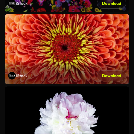
iStock
Download
iStock
Download