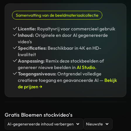
Samenvatting van de beeldmateriaalcollectie
Licentie:
Royaltyvrij voor commercieel gebruik
Inhoud:
Originele en door AI gegenereerde
video's
Specificaties:
Beschikbaar in 4K en HD-
kwaliteit
Aanpassing:
Remix deze stockbeelden of
genereer nieuwe beelden in
AI Studio.
Toegangsniveaus:
Ontgrendel volledige
creatieve toegang en geavanceerde AI —
Bekijk
de prijzen →
Gratis Bloemen stockvideo’s
AI-gegenereerde inhoud verbergen
Nieuwste