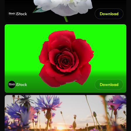
iStock
Download
iStock
Download