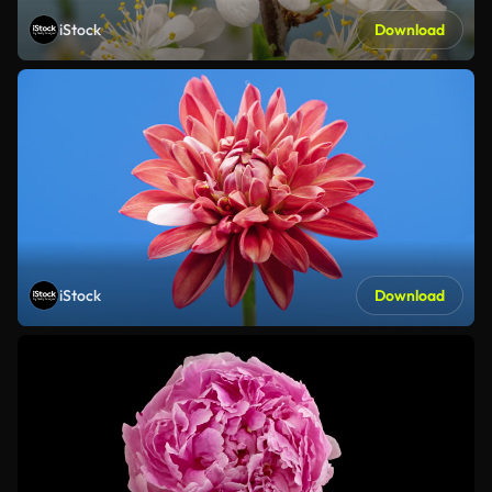
iStock
Download
iStock
Download