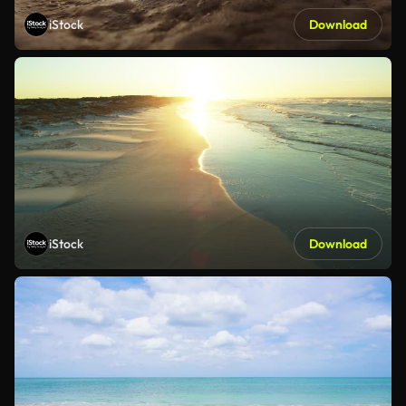
iStock
Download
iStock
Download