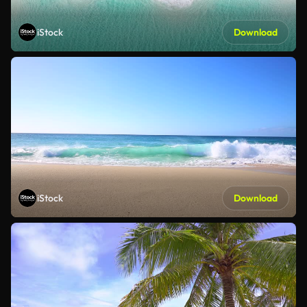
iStock
Download
iStock
Download