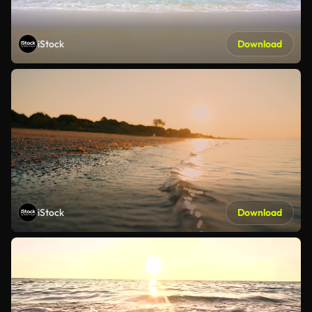
iStock
Download
iStock
Download