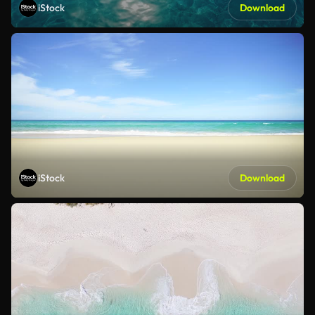
iStock
Download
iStock
Download