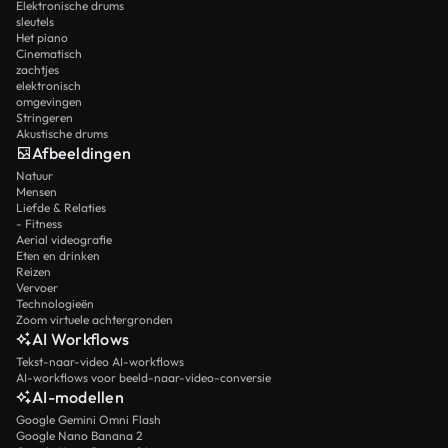
Elektronische drums
sleutels
Het piano
Cinematisch
zachtjes
elektronisch
omgevingen
Stringeren
Akustische drums
Afbeeldingen
Natuur
Mensen
Liefde & Relaties
- Fitness
Aerial videografie
Eten en drinken
Reizen
Vervoer
Technologieën
Zoom virtuele achtergronden
AI Workflows
Tekst-naar-video AI-workflows
AI-workflows voor beeld-naar-video-conversie
AI-modellen
Google Gemini Omni Flash
Google Nano Banana 2