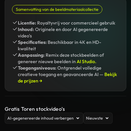
Samenvatting van de beeldmateriaalcollectie
Licentie:
Royaltyvrij voor commercieel gebruik
Inhoud:
Originele en door AI gegenereerde
video's
Specificaties:
Beschikbaar in 4K en HD-
kwaliteit
Aanpassing:
Remix deze stockbeelden of
genereer nieuwe beelden in
AI Studio.
Toegangsniveaus:
Ontgrendel volledige
creatieve toegang en geavanceerde AI —
Bekijk
de prijzen →
Gratis Toren stockvideo’s
AI-gegenereerde inhoud verbergen
Nieuwste