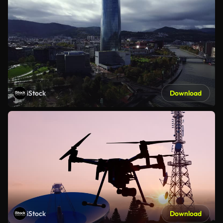
iStock
Download
iStock
Download