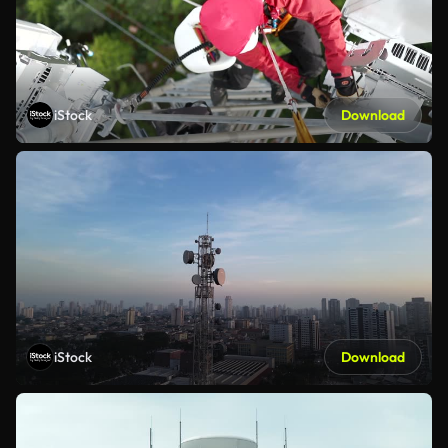
iStock
Download
iStock
Download