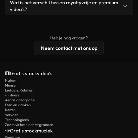
Ja. Je mag onze video's inkorten, bijsnijden of
Wat is het verschil tussen royaltyvrije en premium
een losstaand product.
remixen. Zorg er wel voor dat het eindproduct
video's?
voldoet aan onze licentievoorwaarden en niet als
Royaltyvrije video's bevatten commerciële
onbewerkt stockmateriaal wordt verspreid.
rechten, terwijl premium content exclusieve
beelden, 4K-resolutie en uitgebreidere
Heb je nog vragen?
licentiebescherming omvat.
Neem contact met ons op
Gratis stockvideo’s
Natuur
Mensen
Liefde & Relaties
- Fitness
Aerial videografie
Eten en drinken
Reizen
Vervoer
Technologieën
Zoom virtuele achtergronden
Gratis stockmuziek
Synthese