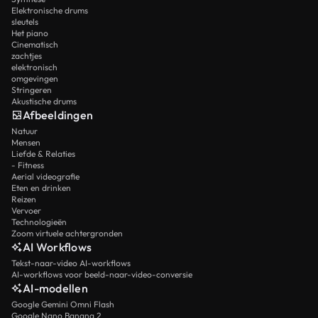
Elektronische drums
sleutels
Het piano
Cinematisch
zachtjes
elektronisch
omgevingen
Stringeren
Akustische drums
Afbeeldingen
Natuur
Mensen
Liefde & Relaties
- Fitness
Aerial videografie
Eten en drinken
Reizen
Vervoer
Technologieën
Zoom virtuele achtergronden
AI Workflows
Tekst-naar-video AI-workflows
AI-workflows voor beeld-naar-video-conversie
AI-modellen
Google Gemini Omni Flash
Google Nano Banana 2