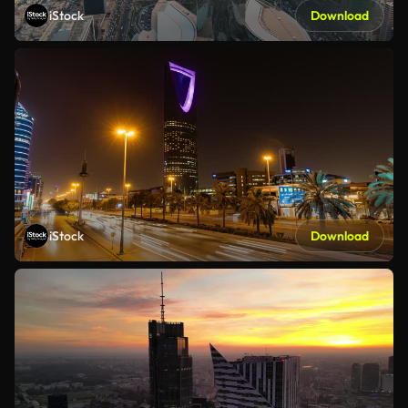
iStock
Download
iStock
Download