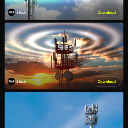
iStock
Download
iStock
Download