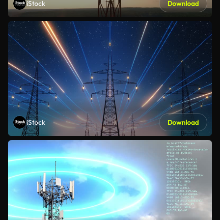
iStock
Download
iStock
Download