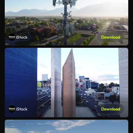
iStock
Download
iStock
Download