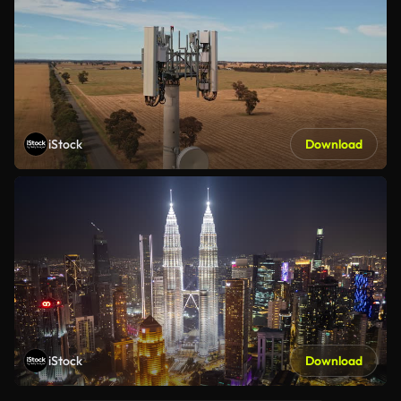
iStock
Download
iStock
Download