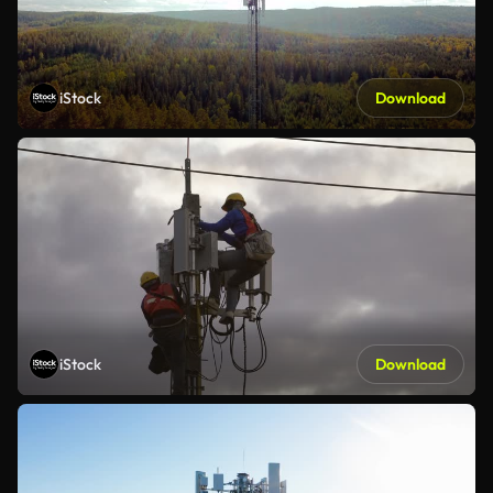
iStock
Download
iStock
Download