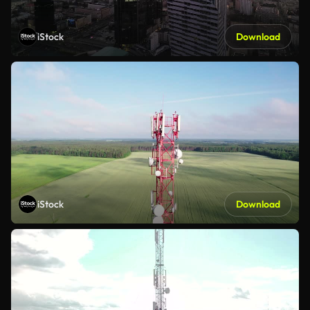
iStock
Download
iStock
Download