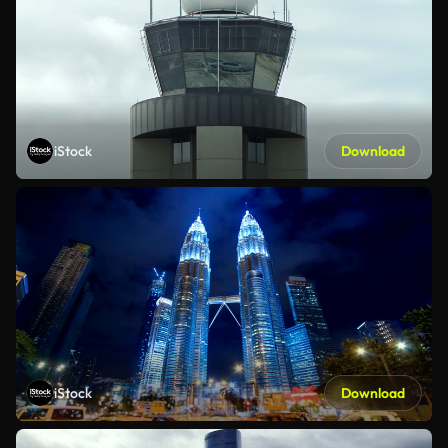
iStock
Download
iStock
Download