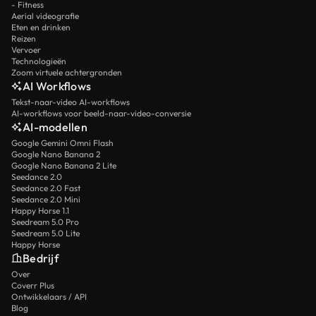
- Fitness
Aerial videografie
Eten en drinken
Reizen
Vervoer
Technologieën
Zoom virtuele achtergronden
AI Workflows
Tekst-naar-video AI-workflows
AI-workflows voor beeld-naar-video-conversie
AI-modellen
Google Gemini Omni Flash
Google Nano Banana 2
Google Nano Banana 2 Lite
Seedance 2.0
Seedance 2.0 Fast
Seedance 2.0 Mini
Happy Horse 1.1
Seedream 5.0 Pro
Seedream 5.0 Lite
Happy Horse
Bedrijf
Over
Coverr Plus
Ontwikkelaars / API
Blog