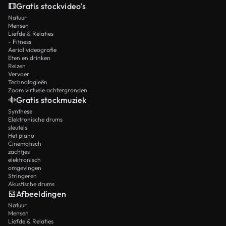
Gratis stockvideo’s
Natuur
Mensen
Liefde & Relaties
- Fitness
Aerial videografie
Eten en drinken
Reizen
Vervoer
Technologieën
Zoom virtuele achtergronden
Gratis stockmuziek
Synthese
Elektronische drums
sleutels
Het piano
Cinematisch
zachtjes
elektronisch
omgevingen
Stringeren
Akustische drums
Afbeeldingen
Natuur
Mensen
Liefde & Relaties