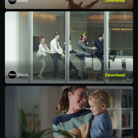
iStock
Download
iStock
Download