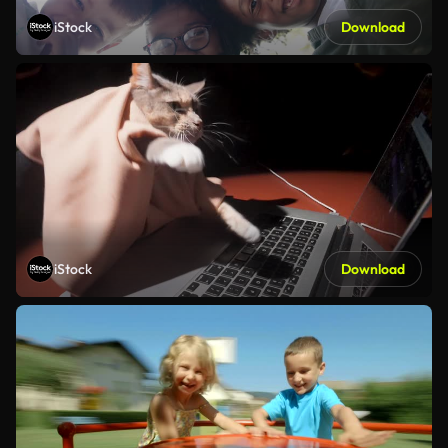
iStock
Download
iStock
Download