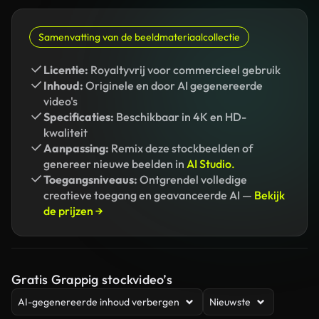
Samenvatting van de beeldmateriaalcollectie
Licentie:
Royaltyvrij voor commercieel gebruik
Inhoud:
Originele en door AI gegenereerde
video's
Specificaties:
Beschikbaar in 4K en HD-
kwaliteit
Aanpassing:
Remix deze stockbeelden of
genereer nieuwe beelden in
AI Studio.
Toegangsniveaus:
Ontgrendel volledige
creatieve toegang en geavanceerde AI —
Bekijk
de prijzen →
Gratis Grappig stockvideo’s
AI-gegenereerde inhoud verbergen
Nieuwste