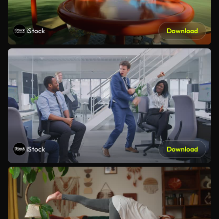
iStock
Download
iStock
Download