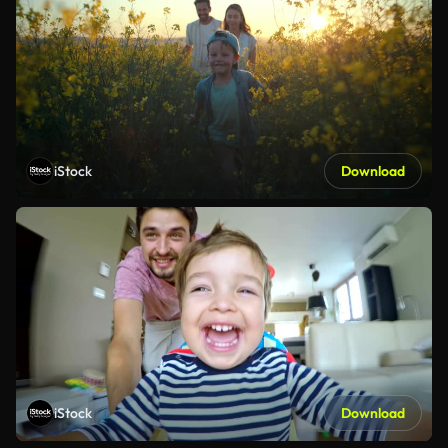
iStock
Download
iStock
Download