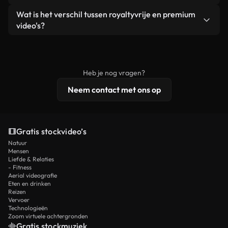
zelf niet doorverkoopt of opnieuw distribueert als
Je krijgt schoon, direct bruikbaar beeldmateriaal.
Ja. Je mag onze video's inkorten, bijsnijden of
Wat is het verschil tussen royaltyvrije en premium
een losstaand product.
remixen. Zorg er wel voor dat het eindproduct
video's?
voldoet aan onze licentievoorwaarden en niet als
Royaltyvrije video's bevatten commerciële
onbewerkt stockmateriaal wordt verspreid.
rechten, terwijl premium content exclusieve
beelden, 4K-resolutie en uitgebreidere
Heb je nog vragen?
licentiebescherming omvat.
Neem contact met ons op
Gratis stockvideo’s
Natuur
Mensen
Liefde & Relaties
- Fitness
Aerial videografie
Eten en drinken
Reizen
Vervoer
Technologieën
Zoom virtuele achtergronden
Gratis stockmuziek