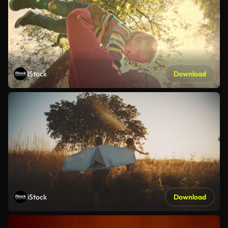
iStock
Download
iStock
Download