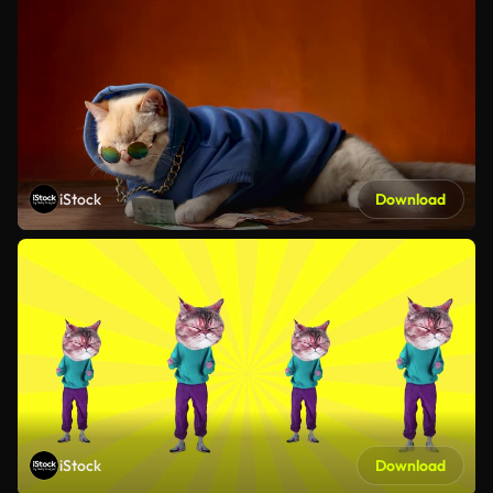
iStock
Download
iStock
Download