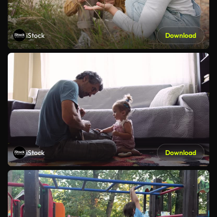
iStock
Download
iStock
Download