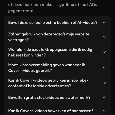
of deze door een maker is gefilmd of met AI is
gegenereerd.
Bevat deze collectie echte beelden of AI-video's?
Beide. Dit is een hybride bibliotheek die bestaat
Zal het gebruik van deze video's mijn website
uit echte, door mensen gefilmde beelden van
vertragen?
Grappig, aangevuld met door AI gegenereerde
Niet als u voor onze geoptimaliseerde versies
Wat als ik de exacte Grappigscène die ik nodig
video's. Elke video is duidelijk gelabeld, zodat je
kiest. Wij bieden lichtgewicht, webklare formaten
heb niet kan vinden?
altijd weet wat je gebruikt.
die ontworpen zijn voor gebruik op de
Met Coverr AI Studio maak je direct een video.
Moet ik bronvermelding geven wanneer ik
achtergrond. Zo blijft de kwaliteit hoog, worden de
Beschrijf de scène – bijvoorbeeld "Grappig bij
Coverr-video's gebruik?
laadtijden geminimaliseerd en worden
zonsondergang" – en de Studio genereert binnen
statistieken zoals LCP verbeterd.
Naamsvermelding is niet vereist. Alle video's in
Kan ik Coverr-video's gebruiken in YouTube-
enkele seconden een gepersonaliseerde video die
onze stockbibliotheek zijn royaltyvrij en kunnen
content of betaalde advertenties?
voldoet aan onze licentievoorwaarden.
worden gebruikt zonder de maker te vermelden –
Ja. Alle stockbeelden van Coverr kunnen worden
hoewel dit altijd op prijs wordt gesteld.
Bevatten gratis stockvideo's een watermerk?
gebruikt in YouTube-video's met advertentie-
inkomsten, promoties op sociale media en
Nee. Geen van onze gratis video's – of ze nu echt
Kan ik Coverr-video's bewerken of aanpassen?
advertenties van klanten, zolang je de beelden
zijn of door AI gegenereerd – bevat watermerken.