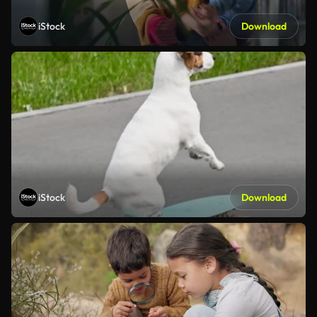
iStock
Download
iStock
Download