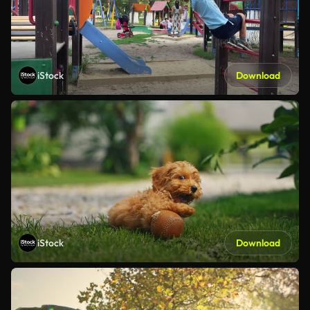
iStock
Download
iStock
Download