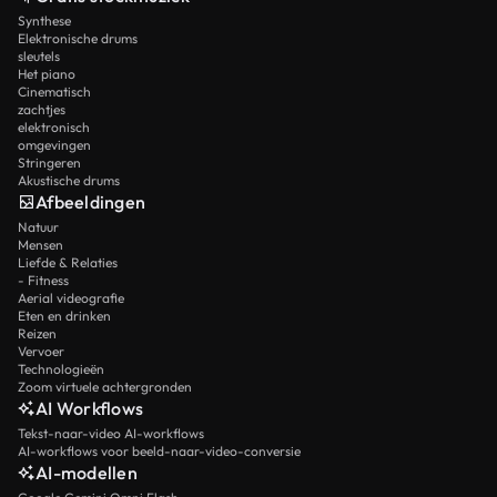
Synthese
Elektronische drums
sleutels
Het piano
Cinematisch
zachtjes
elektronisch
omgevingen
Stringeren
Akustische drums
Afbeeldingen
Natuur
Mensen
Liefde & Relaties
- Fitness
Aerial videografie
Eten en drinken
Reizen
Vervoer
Technologieën
Zoom virtuele achtergronden
AI Workflows
Tekst-naar-video AI-workflows
AI-workflows voor beeld-naar-video-conversie
AI-modellen