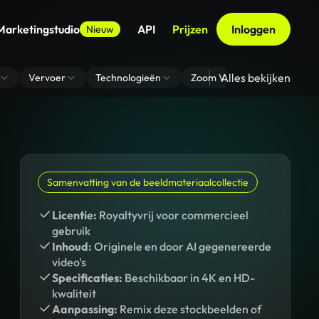
Marketingstudio
API
Prijzen
Inloggen
Nieuw
Alles bekijken
Vervoer
Technologieën
Zoom Virtuele Achtergrond
Samenvatting van de beeldmateriaalcollectie
Licentie:
Royaltyvrij voor commercieel
gebruik
Inhoud:
Originele en door AI gegenereerde
video's
Specificaties:
Beschikbaar in 4K en HD-
kwaliteit
Aanpassing:
Remix deze stockbeelden of