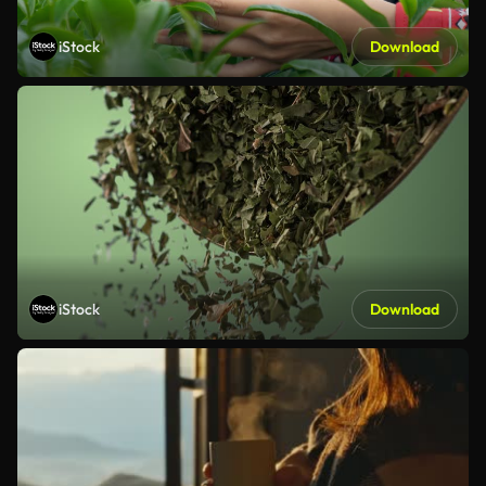
iStock
Download
iStock
Download