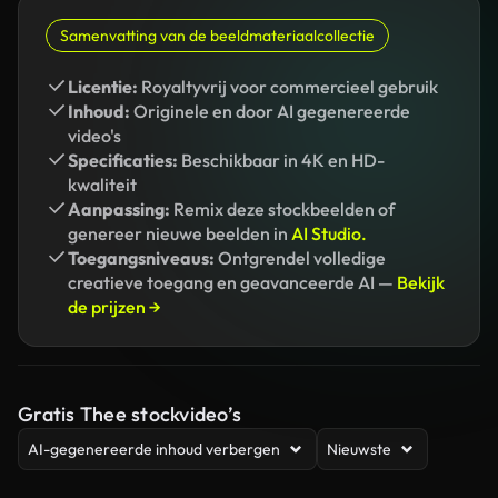
Samenvatting van de beeldmateriaalcollectie
Licentie:
Royaltyvrij voor commercieel gebruik
Inhoud:
Originele en door AI gegenereerde
video's
Specificaties:
Beschikbaar in 4K en HD-
kwaliteit
Aanpassing:
Remix deze stockbeelden of
genereer nieuwe beelden in
AI Studio.
Toegangsniveaus:
Ontgrendel volledige
creatieve toegang en geavanceerde AI —
Bekijk
de prijzen →
Gratis Thee stockvideo’s
AI-gegenereerde inhoud verbergen
Nieuwste