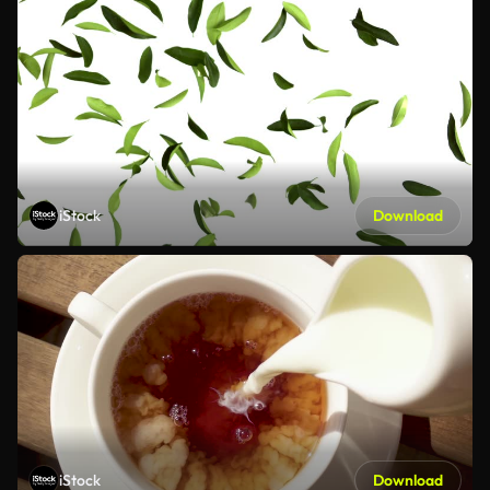
iStock
Download
iStock
Download