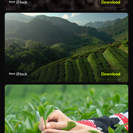
iStock
Download
iStock
Download