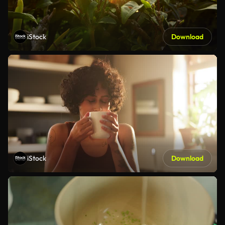
iStock
Download
iStock
Download