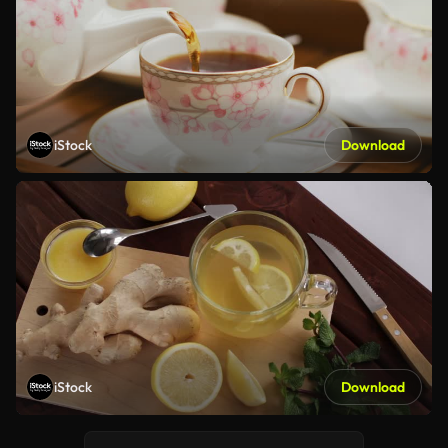
iStock
Download
iStock
Download