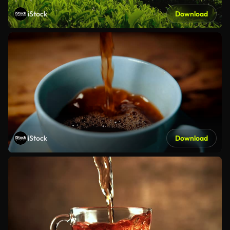
iStock
Download
iStock
Download