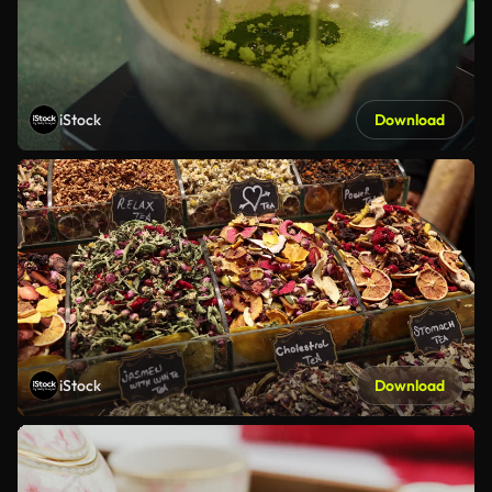
iStock
Download
iStock
Download