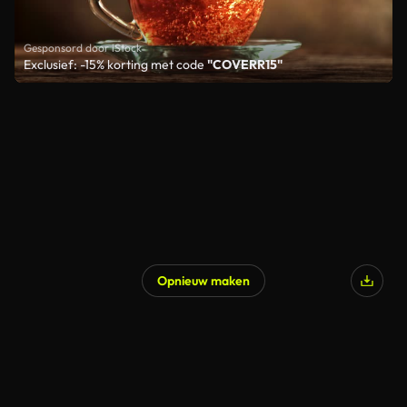
Gesponsord door iStock
Exclusief: -15% korting met code
"COVERR15"
Opnieuw maken