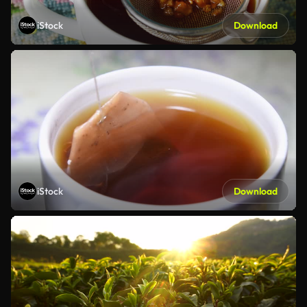
iStock
Download
iStock
Download