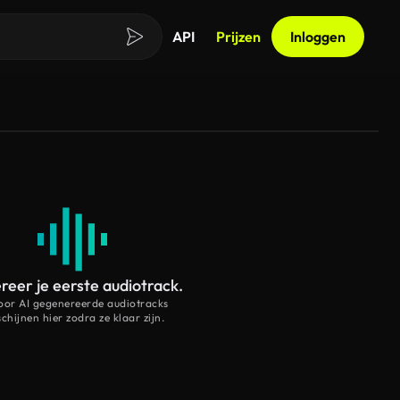
API
Prijzen
Inloggen
eer je eerste audiotrack.
oor AI gegenereerde audiotracks
schijnen hier zodra ze klaar zijn.