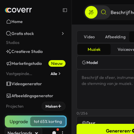
Home
Gratis stock
Video
Afbeelding
Studios
Muziek
Voiceov
Creatieve Studio
Model
Marketingstudio
Nieuw
Vastgepinde
Alle
gereedschappen
Videogenerator
Afbeeldingsgenerator
Projecten
Maken
0/256
Upgrade
tot 65% korting
Duur
Genereren
•
Nederlands