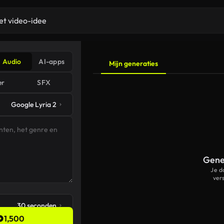
Audio
AI-apps
Mijn generaties
er
SFX
Google Lyria 2
Gener
Je d
ver
30 seconden
1,500