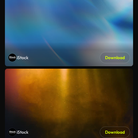
iStock
Download
iStock
Download