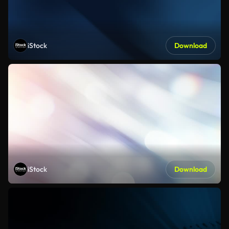
iStock
Download
iStock
Download