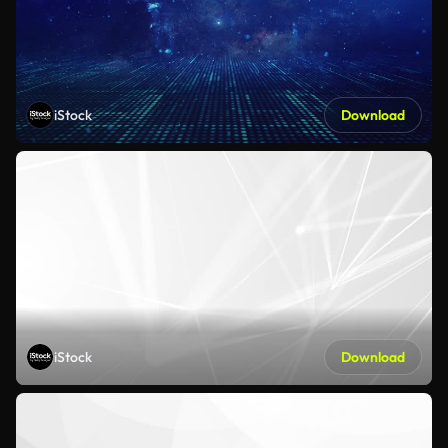
iStock
Download
iStock
Download