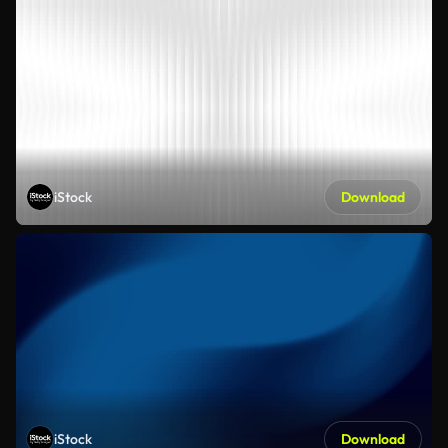
iStock
Download
iStock
Download