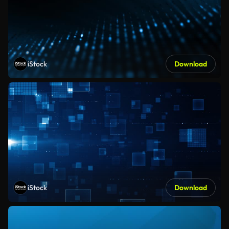
iStock
Download
iStock
Download