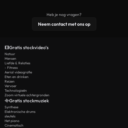
onbewerkt stockmateriaal wordt verspreid.
rechten, terwijl premium content exclusieve
beelden, 4K-resolutie en uitgebreidere
Heb je nog vragen?
licentiebescherming omvat.
Neem contact met ons op
Gratis stockvideo’s
Natuur
Mensen
Liefde & Relaties
- Fitness
Aerial videografie
Eten en drinken
Reizen
Vervoer
Technologieën
Zoom virtuele achtergronden
Gratis stockmuziek
Synthese
Elektronische drums
sleutels
Het piano
Cinematisch