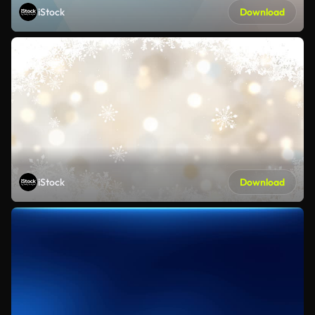
iStock
Download
iStock
Download