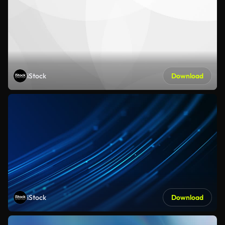
iStock
Download
iStock
Download