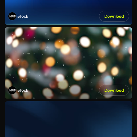
iStock
Download
iStock
Download