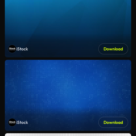
iStock
Download
iStock
Download