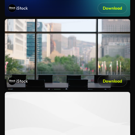
iStock
Download
iStock
Download