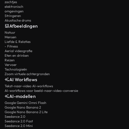
zachtjes
elektronisch
omgevingen
Stringeren
Akustische drums
Afbeeldingen
Natuur
Mensen
Liefde & Relaties
- Fitness
Aerial videografie
Eten en drinken
Reizen
Vervoer
Technologieën
Zoom virtuele achtergronden
AI Workflows
Tekst-naar-video AI-workflows
AI-workflows voor beeld-naar-video-conversie
AI-modellen
Google Gemini Omni Flash
Google Nano Banana 2
Google Nano Banana 2 Lite
Seedance 2.0
Seedance 2.0 Fast
Seedance 2.0 Mini