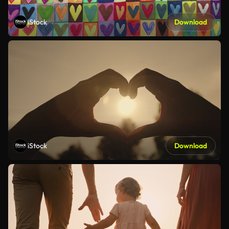
iStock
Download
iStock
Download