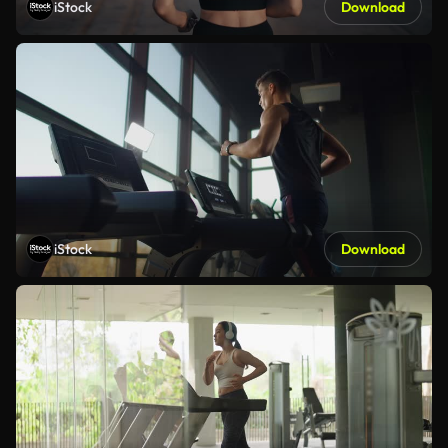
iStock
Download
iStock
Download