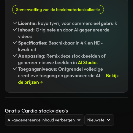
Samenvatting van de beeldmateriaalcollectie
Licentie:
Royaltyvrij voor commercieel gebruik
Inhoud:
Originele en door AI gegenereerde
video's
Specificaties:
Beschikbaar in 4K en HD-
kwaliteit
Aanpassing:
Remix deze stockbeelden of
genereer nieuwe beelden in
AI Studio.
Toegangsniveaus:
Ontgrendel volledige
creatieve toegang en geavanceerde AI —
Bekijk
de prijzen →
Gratis Cardio stockvideo’s
AI-gegenereerde inhoud verbergen
Nieuwste