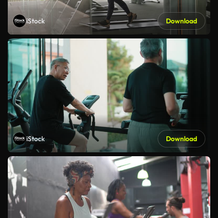
iStock
Download
iStock
Download