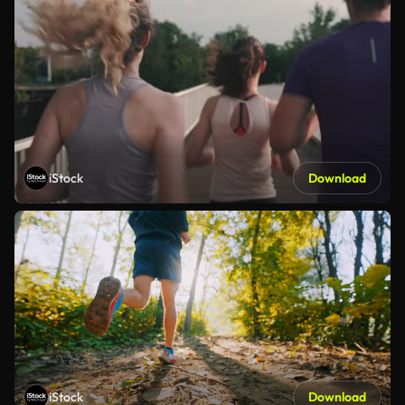
iStock
Download
iStock
Download