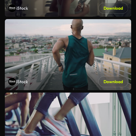
iStock
Download
iStock
Download