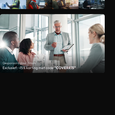
Gesponsord door iStock
Exclusief: -15% korting met code
"COVERR15"