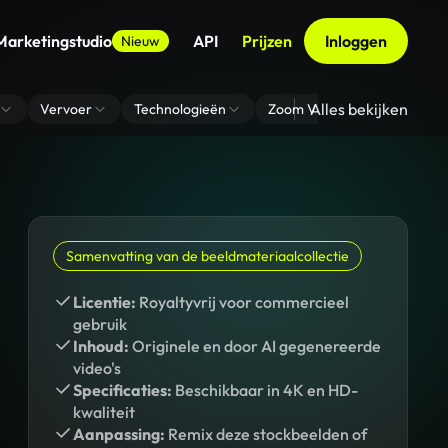
Marketingstudio
API
Prijzen
Inloggen
Nieuw
Alles bekijken
Vervoer
Technologieën
Zoom Virtuele Achtergrond
Samenvatting van de beeldmateriaalcollectie
Licentie:
Royaltyvrij voor commercieel
gebruik
Inhoud:
Originele en door AI gegenereerde
video's
Specificaties:
Beschikbaar in 4K en HD-
kwaliteit
Aanpassing:
Remix deze stockbeelden of