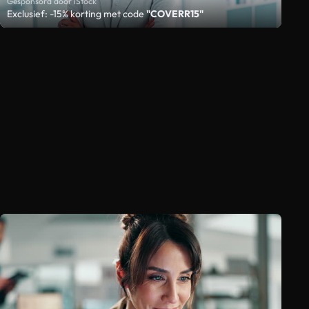
Gesponsord door iStock
Exclusief: -15% korting met code
"COVERR15"