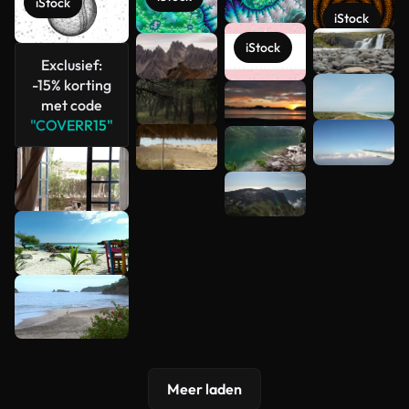
iStock
iStock
Meer
iStock
bekijken
Exclusief:
-15% korting
met code
"COVERR15"
Meer laden