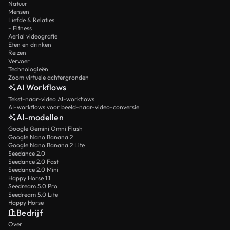
Natuur
Mensen
Liefde & Relaties
- Fitness
Aerial videografie
Eten en drinken
Reizen
Vervoer
Technologieën
Zoom virtuele achtergronden
AI Workflows
Tekst-naar-video AI-workflows
AI-workflows voor beeld-naar-video-conversie
AI-modellen
Google Gemini Omni Flash
Google Nano Banana 2
Google Nano Banana 2 Lite
Seedance 2.0
Seedance 2.0 Fast
Seedance 2.0 Mini
Happy Horse 1.1
Seedream 5.0 Pro
Seedream 5.0 Lite
Happy Horse
Bedrijf
Over