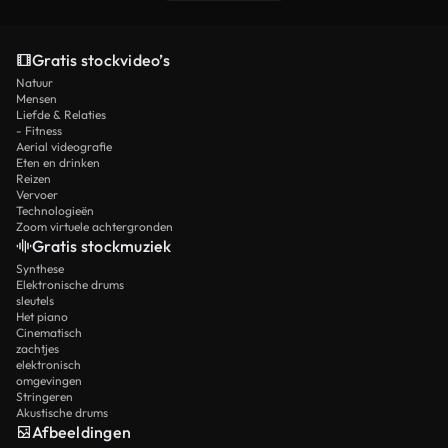
Gratis stockvideo’s
Natuur
Mensen
Liefde & Relaties
- Fitness
Aerial videografie
Eten en drinken
Reizen
Vervoer
Technologieën
Zoom virtuele achtergronden
Gratis stockmuziek
Synthese
Elektronische drums
sleutels
Het piano
Cinematisch
zachtjes
elektronisch
omgevingen
Stringeren
Akustische drums
Afbeeldingen