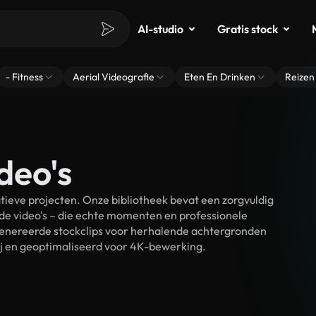
AI-studio
Gratis stock
- Fitness
Aerial Videografie
Eten En Drinken
Reizen
deo's
tieve projecten. Onze bibliotheek bevat een zorgvuldig
e video's – die echte momenten en professionele
egenereerde stockclips voor herhalende achtergronden
rij en geoptimaliseerd voor 4K-bewerking.