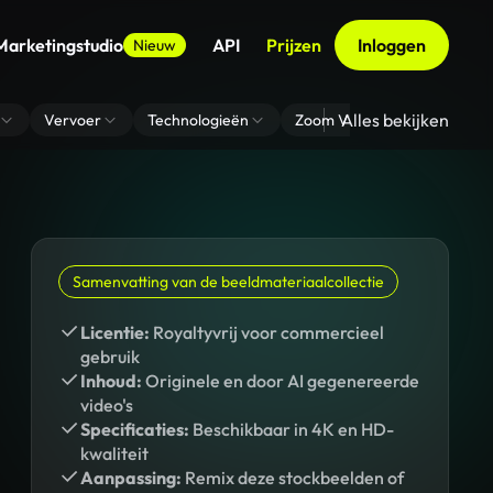
Marketingstudio
API
Prijzen
Inloggen
Nieuw
Alles bekijken
Vervoer
Technologieën
Zoom Virtuele Achtergrond
Samenvatting van de beeldmateriaalcollectie
Licentie:
Royaltyvrij voor commercieel
gebruik
Inhoud:
Originele en door AI gegenereerde
video's
Specificaties:
Beschikbaar in 4K en HD-
kwaliteit
Aanpassing:
Remix deze stockbeelden of