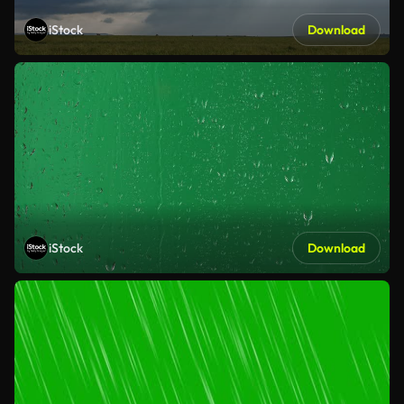
iStock
Download
iStock
Download