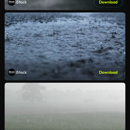
iStock
Download
iStock
Download