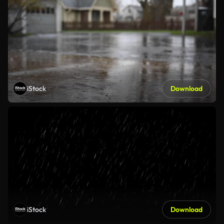
iStock
Download
iStock
Download