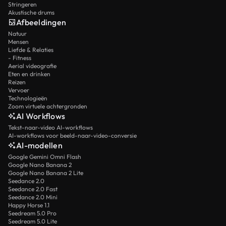
Stringeren
Akustische drums
Afbeeldingen
Natuur
Mensen
Liefde & Relaties
- Fitness
Aerial videografie
Eten en drinken
Reizen
Vervoer
Technologieën
Zoom virtuele achtergronden
AI Workflows
Tekst-naar-video AI-workflows
AI-workflows voor beeld-naar-video-conversie
AI-modellen
Google Gemini Omni Flash
Google Nano Banana 2
Google Nano Banana 2 Lite
Seedance 2.0
Seedance 2.0 Fast
Seedance 2.0 Mini
Happy Horse 1.1
Seedream 5.0 Pro
Seedream 5.0 Lite