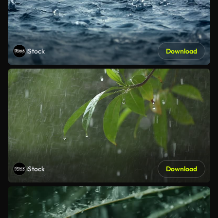
iStock
Download
iStock
Download