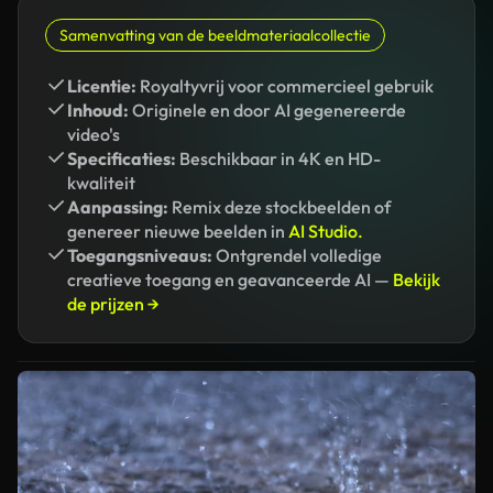
Samenvatting van de beeldmateriaalcollectie
Licentie:
Royaltyvrij voor commercieel gebruik
Inhoud:
Originele en door AI gegenereerde
video's
Specificaties:
Beschikbaar in 4K en HD-
kwaliteit
Aanpassing:
Remix deze stockbeelden of
genereer nieuwe beelden in
AI Studio.
Toegangsniveaus:
Ontgrendel volledige
creatieve toegang en geavanceerde AI —
Bekijk
de prijzen →