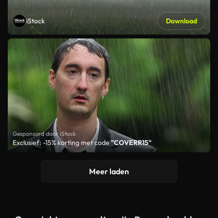
iStock
Download
Gesponsord door iStock
Exclusief: -15% korting met code
"COVERR15"
Meer laden