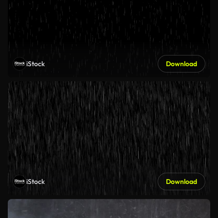
iStock
Download
iStock
Download