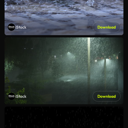
iStock
Download
iStock
Download