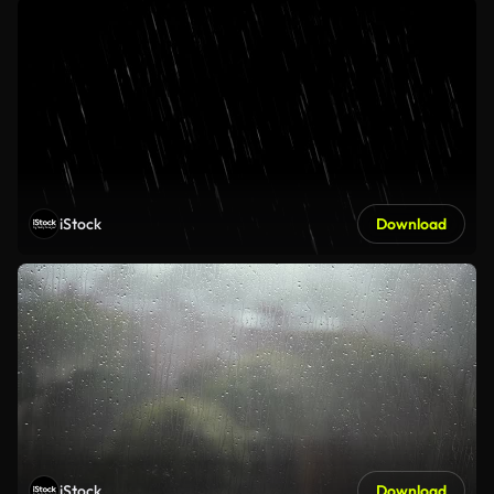
iStock
Download
iStock
Download