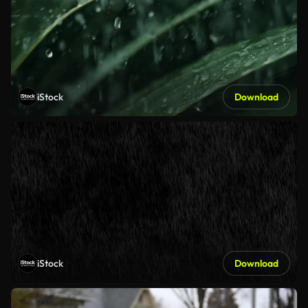
iStock
Download
iStock
Download