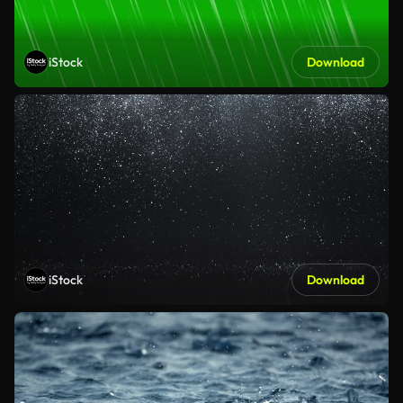
iStock
Download
iStock
Download