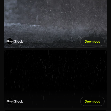
iStock
Download
iStock
Download