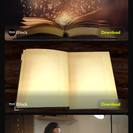
iStock
Download
iStock
Download