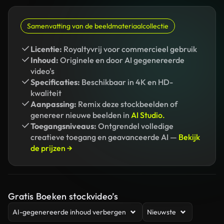
Samenvatting van de beeldmateriaalcollectie
Licentie:
Royaltyvrij voor commercieel gebruik
Inhoud:
Originele en door AI gegenereerde
video's
Specificaties:
Beschikbaar in 4K en HD-
kwaliteit
Aanpassing:
Remix deze stockbeelden of
genereer nieuwe beelden in
AI Studio.
Toegangsniveaus:
Ontgrendel volledige
creatieve toegang en geavanceerde AI —
Bekijk
de prijzen →
Gratis Boeken stockvideo’s
AI-gegenereerde inhoud verbergen
Nieuwste