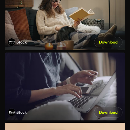
iStock
Download
iStock
Download