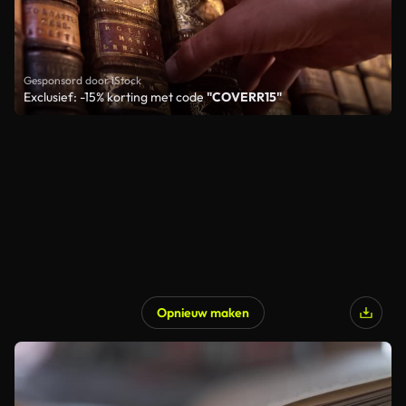
Gesponsord door iStock
Exclusief: -15% korting met code
"COVERR15"
Opnieuw maken