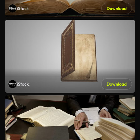
iStock
Download
iStock
Download