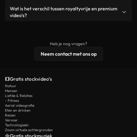
zelf niet doorverkoopt of opnieuw distribueert als
Je krijgt schoon, direct bruikbaar beeldmateriaal.
Ja. Je mag onze video's inkorten, bijsnijden of
Wat is het verschil tussen royaltyvrije en premium
een losstaand product.
remixen. Zorg er wel voor dat het eindproduct
video's?
voldoet aan onze licentievoorwaarden en niet als
Royaltyvrije video's bevatten commerciële
onbewerkt stockmateriaal wordt verspreid.
rechten, terwijl premium content exclusieve
beelden, 4K-resolutie en uitgebreidere
Heb je nog vragen?
licentiebescherming omvat.
Neem contact met ons op
Gratis stockvideo’s
Natuur
Mensen
Liefde & Relaties
- Fitness
Aerial videografie
Eten en drinken
Reizen
Vervoer
Technologieën
Zoom virtuele achtergronden
Gratis stockmuziek