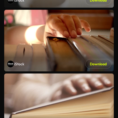
iStock
Download
iStock
Download