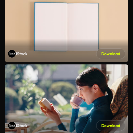
iStock
Download
iStock
Download