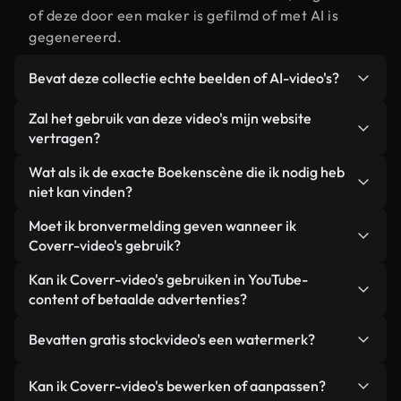
of deze door een maker is gefilmd of met AI is
gegenereerd.
Bevat deze collectie echte beelden of AI-video's?
Beide. Dit is een hybride bibliotheek die bestaat
Zal het gebruik van deze video's mijn website
uit echte, door mensen gefilmde beelden van
vertragen?
Boeken, aangevuld met door AI gegenereerde
Niet als u voor onze geoptimaliseerde versies
Wat als ik de exacte Boekenscène die ik nodig heb
video's. Elke video is duidelijk gelabeld, zodat je
kiest. Wij bieden lichtgewicht, webklare formaten
niet kan vinden?
altijd weet wat je gebruikt.
die ontworpen zijn voor gebruik op de
Met Coverr AI Studio maak je direct een video.
Moet ik bronvermelding geven wanneer ik
achtergrond. Zo blijft de kwaliteit hoog, worden de
Beschrijf de scène – bijvoorbeeld "Boeken bij
Coverr-video's gebruik?
laadtijden geminimaliseerd en worden
zonsondergang" – en de Studio genereert binnen
statistieken zoals LCP verbeterd.
Naamsvermelding is niet vereist. Alle video's in
Kan ik Coverr-video's gebruiken in YouTube-
enkele seconden een gepersonaliseerde video die
onze stockbibliotheek zijn royaltyvrij en kunnen
content of betaalde advertenties?
voldoet aan onze licentievoorwaarden.
worden gebruikt zonder de maker te vermelden –
Ja. Alle stockbeelden van Coverr kunnen worden
hoewel dit altijd op prijs wordt gesteld.
Bevatten gratis stockvideo's een watermerk?
gebruikt in YouTube-video's met advertentie-
inkomsten, promoties op sociale media en
Nee. Geen van onze gratis video's – of ze nu echt
Kan ik Coverr-video's bewerken of aanpassen?
advertenties van klanten, zolang je de beelden
zijn of door AI gegenereerd – bevat watermerken.