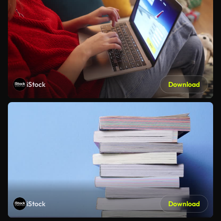
iStock
Download
iStock
Download