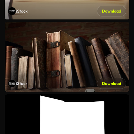
iStock
Download
iStock
Download