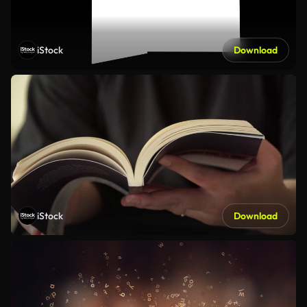
iStock
Download
iStock
Download