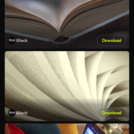
iStock
Download
iStock
Download