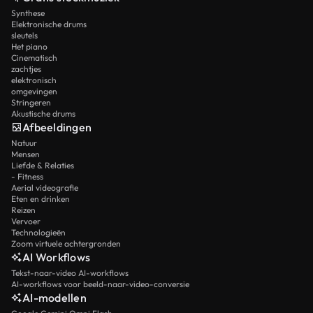
Synthese
Elektronische drums
sleutels
Het piano
Cinematisch
zachtjes
elektronisch
omgevingen
Stringeren
Akustische drums
Afbeeldingen
Natuur
Mensen
Liefde & Relaties
- Fitness
Aerial videografie
Eten en drinken
Reizen
Vervoer
Technologieën
Zoom virtuele achtergronden
AI Workflows
Tekst-naar-video AI-workflows
AI-workflows voor beeld-naar-video-conversie
AI-modellen