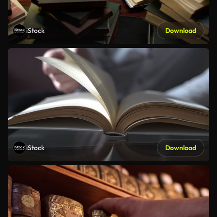
iStock
Download
iStock
Download