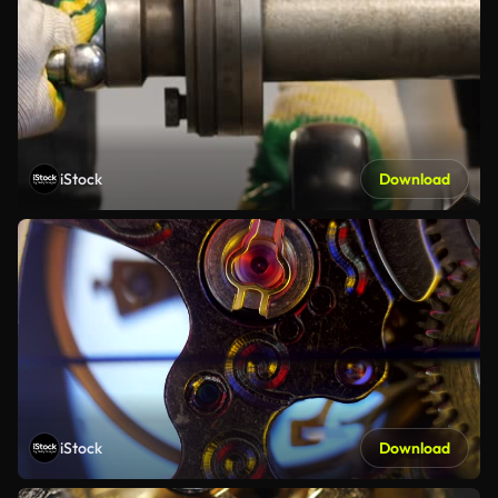
iStock
Download
iStock
Download