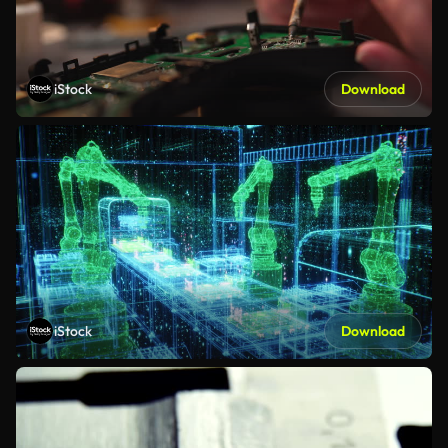
iStock
Download
iStock
Download