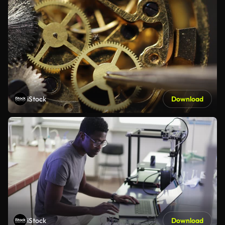
iStock
Download
iStock
Download