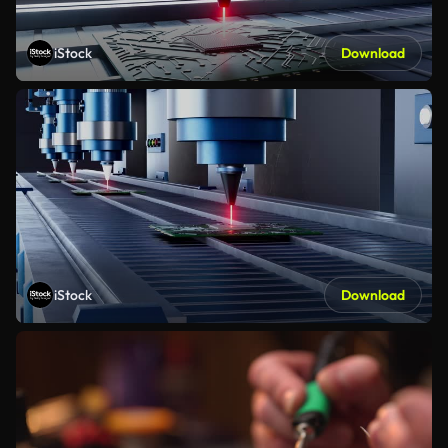
iStock
Download
iStock
Download