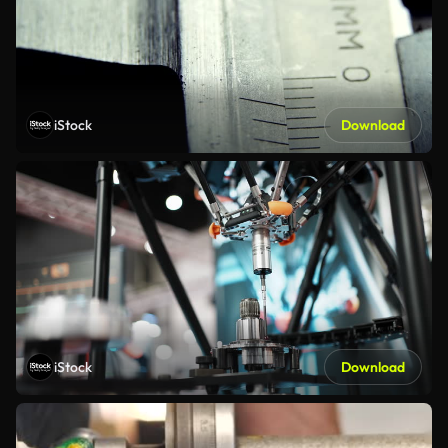
iStock
Download
iStock
Download