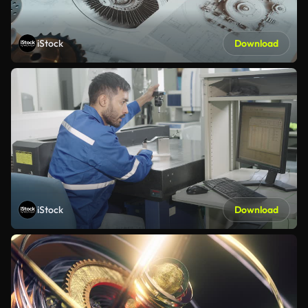
iStock
Download
iStock
Download