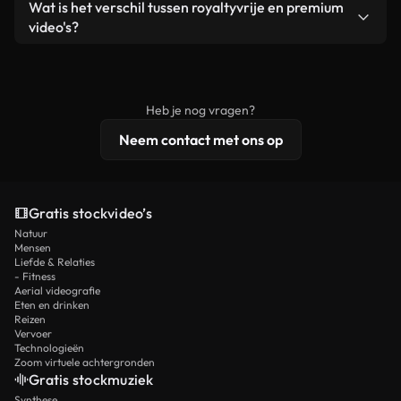
Ja. Je mag onze video's inkorten, bijsnijden of
Wat is het verschil tussen royaltyvrije en premium
een losstaand product.
remixen. Zorg er wel voor dat het eindproduct
video's?
voldoet aan onze licentievoorwaarden en niet als
Royaltyvrije video's bevatten commerciële
onbewerkt stockmateriaal wordt verspreid.
rechten, terwijl premium content exclusieve
beelden, 4K-resolutie en uitgebreidere
Heb je nog vragen?
licentiebescherming omvat.
Neem contact met ons op
Gratis stockvideo’s
Natuur
Mensen
Liefde & Relaties
- Fitness
Aerial videografie
Eten en drinken
Reizen
Vervoer
Technologieën
Zoom virtuele achtergronden
Gratis stockmuziek
Synthese