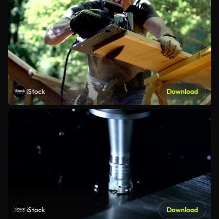
iStock
Download
iStock
Download