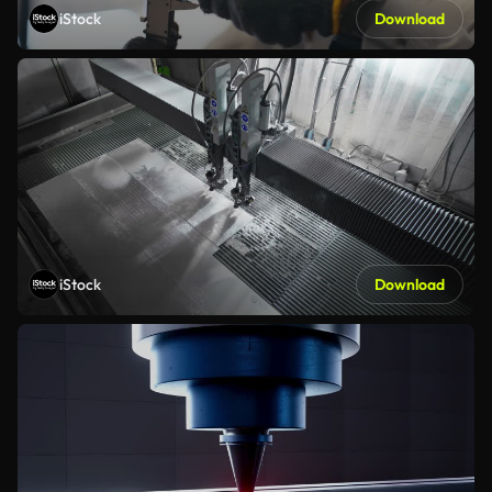
iStock
Download
iStock
Download