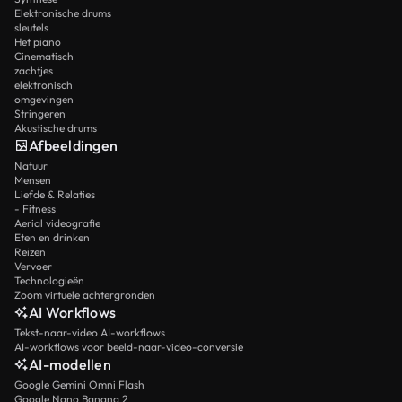
Elektronische drums
sleutels
Het piano
Cinematisch
zachtjes
elektronisch
omgevingen
Stringeren
Akustische drums
Afbeeldingen
Natuur
Mensen
Liefde & Relaties
- Fitness
Aerial videografie
Eten en drinken
Reizen
Vervoer
Technologieën
Zoom virtuele achtergronden
AI Workflows
Tekst-naar-video AI-workflows
AI-workflows voor beeld-naar-video-conversie
AI-modellen
Google Gemini Omni Flash
Google Nano Banana 2