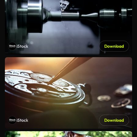
iStock
Download
iStock
Download