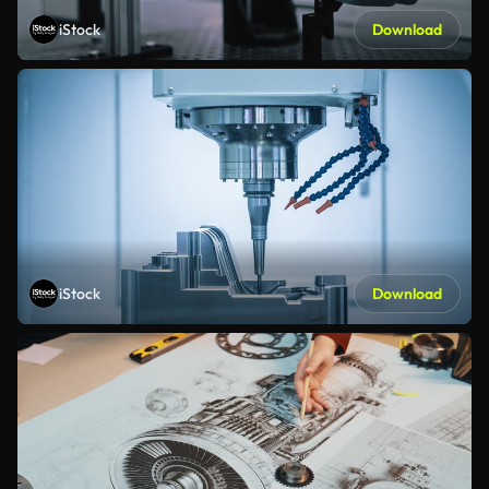
iStock
Download
iStock
Download