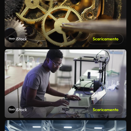
iStock
Scaricamento
iStock
Scaricamento