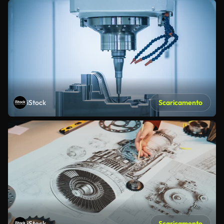
iStock
Scaricamento
iStock
Scaricamento