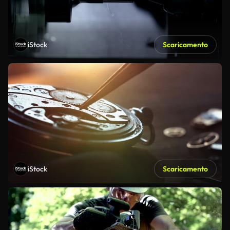
iStock
Scaricamento
iStock
Scaricamento