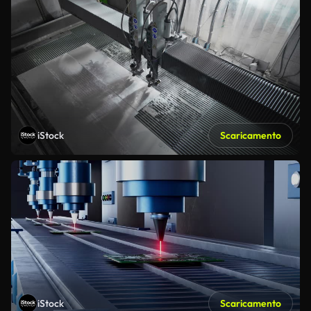
iStock
Scaricamento
iStock
Scaricamento