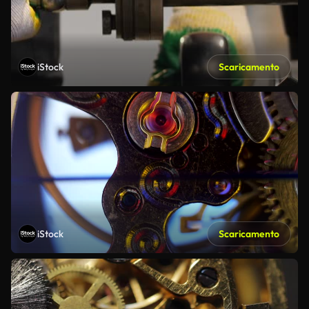
iStock
Scaricamento
iStock
Scaricamento