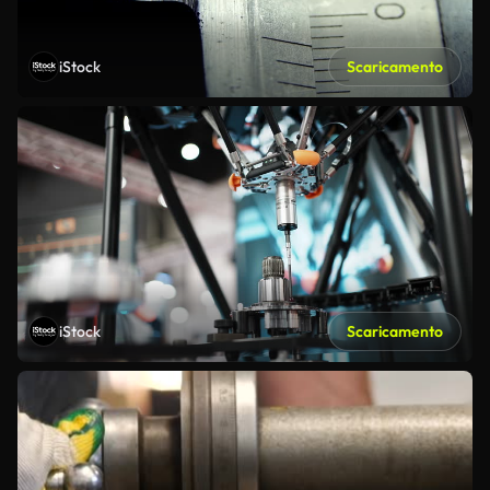
iStock
Scaricamento
iStock
Scaricamento