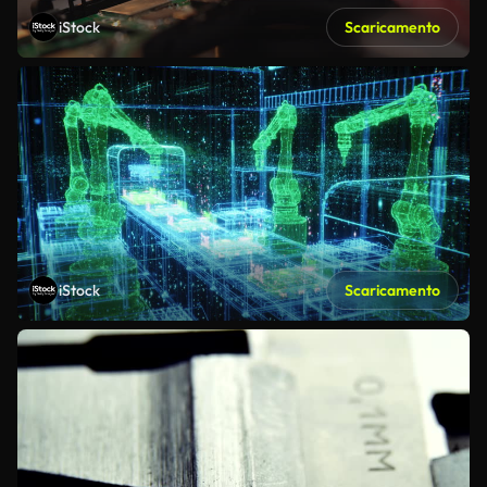
iStock
Scaricamento
iStock
Scaricamento