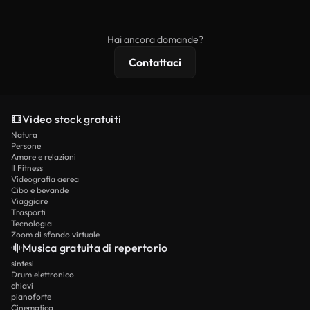
ridistribuito come contenuto stock non riprodotto.
mentre i contenuti premium includono filmati
esclusivi, risoluzione 4K e protezioni di licenza
Hai ancora domande?
estese.
Contattaci
Video stock gratuiti
Natura
Persone
Amore e relazioni
Il Fitness
Videografia aerea
Cibo e bevande
Viaggiare
Trasporti
Tecnologia
Zoom di sfondo virtuale
Musica gratuita di repertorio
sintesi
Drum elettronico
chiavi
pianoforte
Cinematica