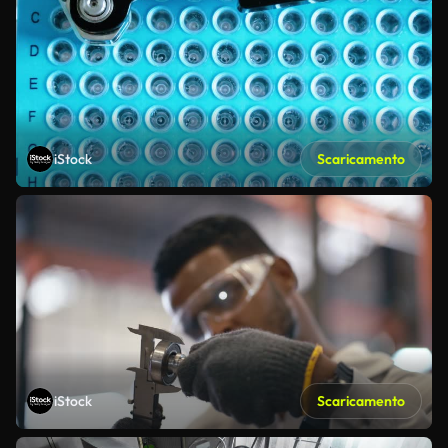
iStock
Scaricamento
iStock
Scaricamento