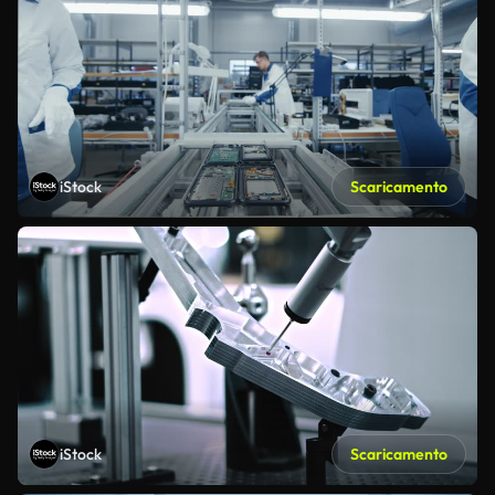
iStock
Scaricamento
iStock
Scaricamento