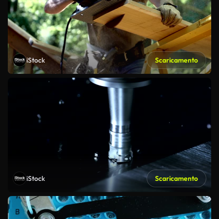
iStock
Scaricamento
iStock
Scaricamento