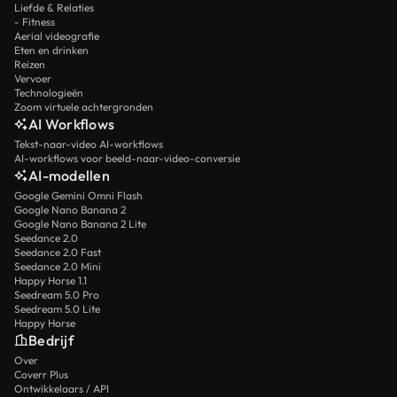
Liefde & Relaties
- Fitness
Aerial videografie
Eten en drinken
Reizen
Vervoer
Technologieën
Zoom virtuele achtergronden
AI Workflows
Tekst-naar-video AI-workflows
AI-workflows voor beeld-naar-video-conversie
AI-modellen
Google Gemini Omni Flash
Google Nano Banana 2
Google Nano Banana 2 Lite
Seedance 2.0
Seedance 2.0 Fast
Seedance 2.0 Mini
Happy Horse 1.1
Seedream 5.0 Pro
Seedream 5.0 Lite
Happy Horse
Bedrijf
Over
Coverr Plus
Ontwikkelaars / API