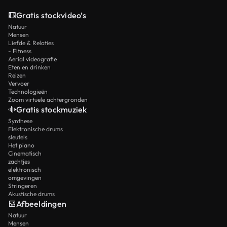
ervaring.
composities met een matige complexiteit.
Gratis stockvideo’s
Natuur
Mensen
Liefde & Relaties
- Fitness
Aerial videografie
Eten en drinken
Reizen
Vervoer
Technologieën
Zoom virtuele achtergronden
Gratis stockmuziek
Synthese
Elektronische drums
sleutels
Het piano
Cinematisch
zachtjes
elektronisch
omgevingen
Stringeren
Akustische drums
Afbeeldingen
Natuur
Mensen