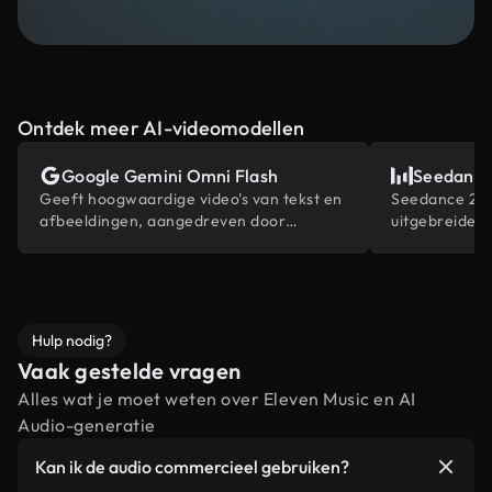
Ontdek meer AI-videomodellen
Google Gemini Omni Flash
Seedance
Geeft hoogwaardige video's van tekst en
Seedance 2.0 
afbeeldingen, aangedreven door
uitgebreide 
Gemini's ingebouwde wereldkennis.
contentrefer
bewerkingsmog
Hulp nodig?
Vaak gestelde vragen
Alles wat je moet weten over Eleven Music en AI
Audio-generatie
Kan ik de audio commercieel gebruiken?