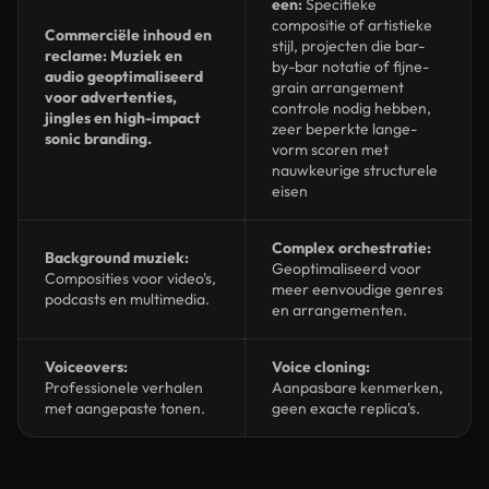
een:
Specifieke
compositie of artistieke
Commerciële inhoud en
stijl, projecten die bar-
reclame: Muziek en
by-bar notatie of fijne-
audio geoptimaliseerd
grain arrangement
voor advertenties,
controle nodig hebben,
jingles en high-impact
zeer beperkte lange-
sonic branding.
vorm scoren met
nauwkeurige structurele
eisen
Complex orchestratie:
Background muziek:
Geoptimaliseerd voor
Composities voor video's,
meer eenvoudige genres
podcasts en multimedia.
en arrangementen.
Voiceovers:
Voice cloning:
Professionele verhalen
Aanpasbare kenmerken,
met aangepaste tonen.
geen exacte replica's.