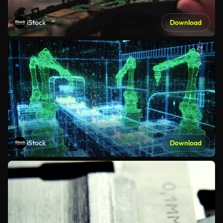
iStock
Download
iStock
Download