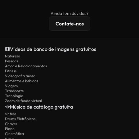
comerciais, enquanto o conteúdo premium inclui
banco de imagens.
imagens exclusivas, resolução 4K e proteções de
Ainda tem dúvidas?
licenciamento estendidas.
Contate-nos
Vídeos de banco de imagens gratuitos
Natureza
Pessoas
Amor e Relacionamentos
Fitness
Videografia aérea
Alimentos e bebidas
Viagem
Transporte
Tecnologia
Zoom de fundo virtual
Música de catálogo gratuita
síntese
Drums Eletrônicos
Chaves
Piano
Cinemática
suave