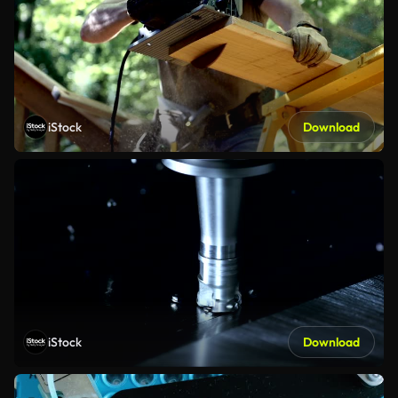
iStock
Download
iStock
Download