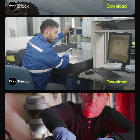
iStock
Download
iStock
Download