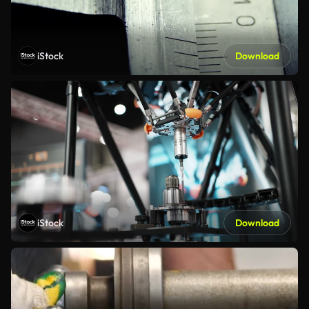
iStock
Download
iStock
Download