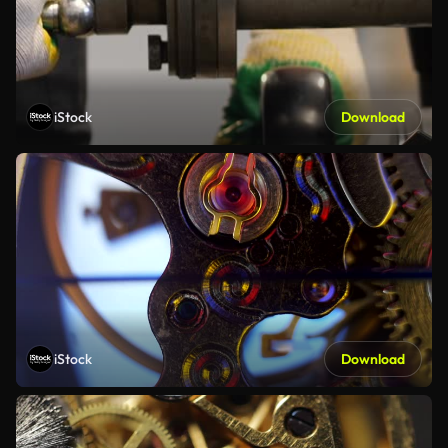
iStock
Download
iStock
Download