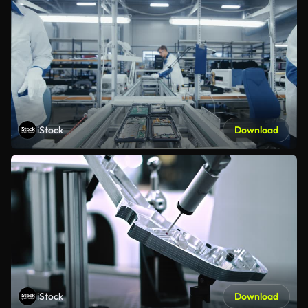
iStock
Download
iStock
Download