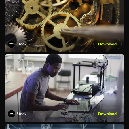
iStock
Download
iStock
Download