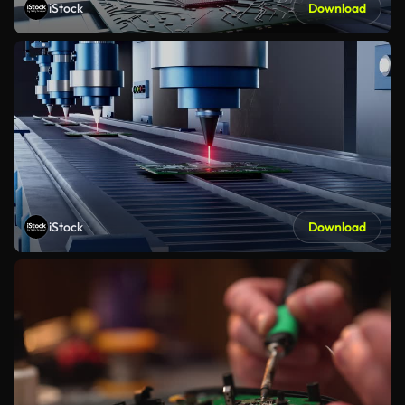
iStock
Download
iStock
Download