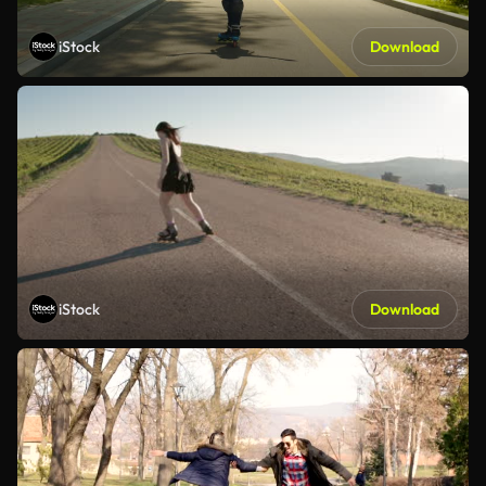
iStock
Download
iStock
Download