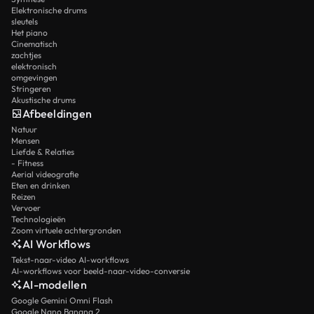
Elektronische drums
sleutels
Het piano
Cinematisch
zachtjes
elektronisch
omgevingen
Stringeren
Akustische drums
Afbeeldingen
Natuur
Mensen
Liefde & Relaties
- Fitness
Aerial videografie
Eten en drinken
Reizen
Vervoer
Technologieën
Zoom virtuele achtergronden
AI Workflows
Tekst-naar-video AI-workflows
AI-workflows voor beeld-naar-video-conversie
AI-modellen
Google Gemini Omni Flash
Google Nano Banana 2