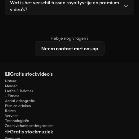
Ja. Je mag onze video's inkorten, bijsnijden of
Wat is het verschil tussen royaltyvrije en premium
een losstaand product.
remixen. Zorg er wel voor dat het eindproduct
video's?
voldoet aan onze licentievoorwaarden en niet als
Royaltyvrije video's bevatten commerciële
onbewerkt stockmateriaal wordt verspreid.
rechten, terwijl premium content exclusieve
beelden, 4K-resolutie en uitgebreidere
Heb je nog vragen?
licentiebescherming omvat.
Neem contact met ons op
Gratis stockvideo’s
Natuur
Mensen
Liefde & Relaties
- Fitness
Aerial videografie
Eten en drinken
Reizen
Vervoer
Technologieën
Zoom virtuele achtergronden
Gratis stockmuziek
Synthese