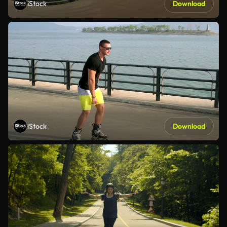
iStock
Download
iStock
Download