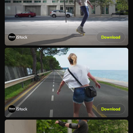
iStock
Download
iStock
Download