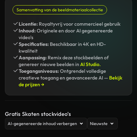
Samenvatting van de beeldmateriaalcollectie
Licentie:
Royaltyvrij voor commercieel gebruik
Inhoud:
Originele en door AI gegenereerde
video's
Specificaties:
Beschikbaar in 4K en HD-
kwaliteit
Aanpassing:
Remix deze stockbeelden of
genereer nieuwe beelden in
AI Studio.
Toegangsniveaus:
Ontgrendel volledige
creatieve toegang en geavanceerde AI —
Bekijk
de prijzen →
Gratis Skaten stockvideo’s
AI-gegenereerde inhoud verbergen
Nieuwste