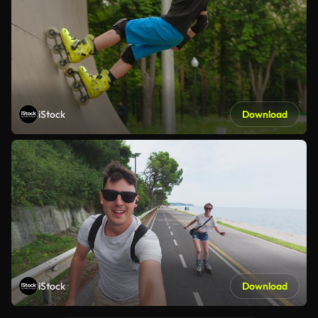
iStock
Download
iStock
Download