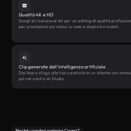
Qualità 4K e HD
Scegli la risoluzione 4K per un editing di qualità professi
per prestazioni più veloci su web e dispositivi mobili.
Clip generate dall'intelligenza artificiale
Dai libero sfogo alla tua creatività in un istante con immagin
più nel nostro AI Studio.
Perché i creatori scelgono Coverr?