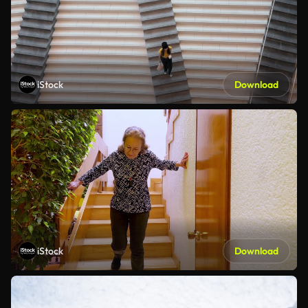
iStock
Download
iStock
Download