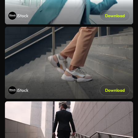
iStock
Download
iStock
Download