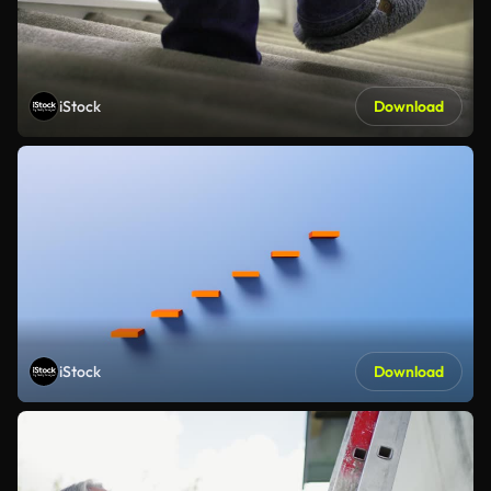
iStock
Download
iStock
Download