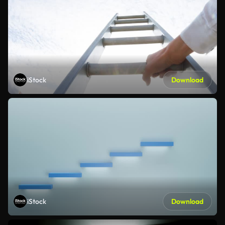
iStock
Download
iStock
Download