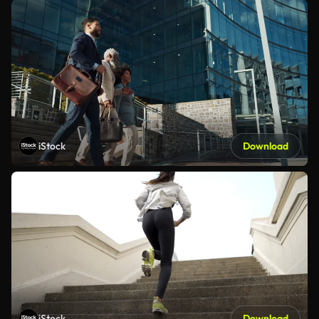
iStock
Download
iStock
Download