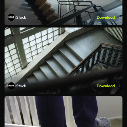
iStock
Download
iStock
Download