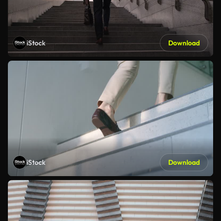
iStock
Download
iStock
Download