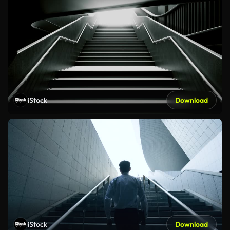
iStock
Download
iStock
Download