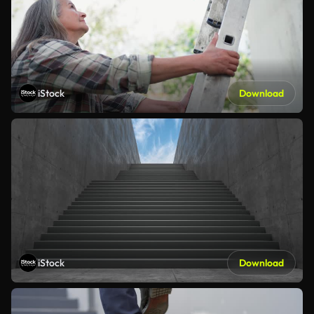
iStock
Download
iStock
Download