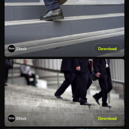
iStock
Download
iStock
Download