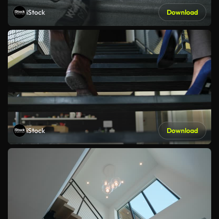
iStock
Download
iStock
Download