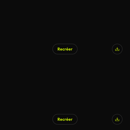
Recréer
Recréer