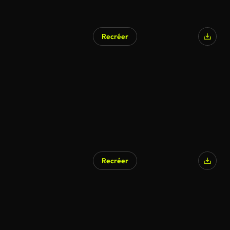
Recréer
Recréer