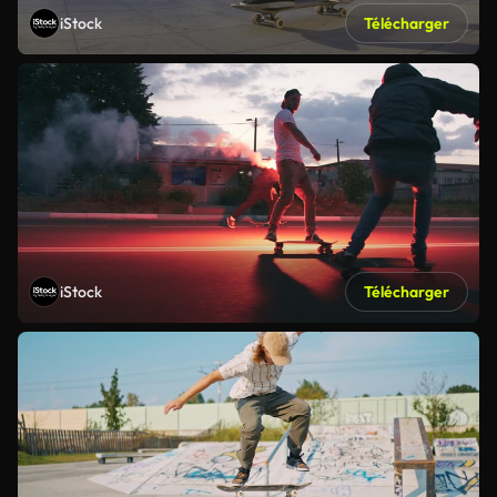
iStock
Télécharger
iStock
Télécharger