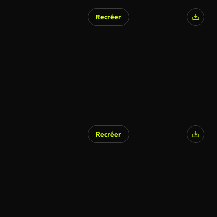
Recréer
Recréer