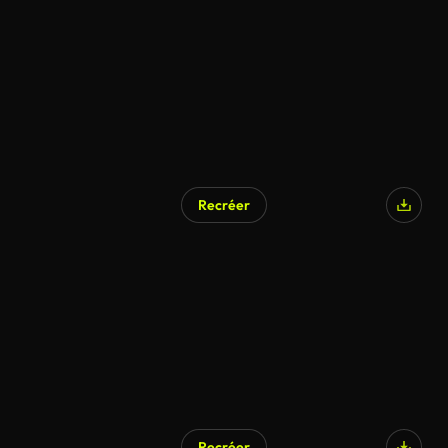
Recréer
Recréer