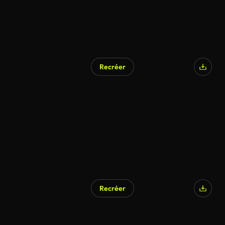
Recréer
Recréer