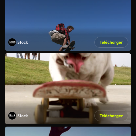
iStock
Télécharger
iStock
Télécharger