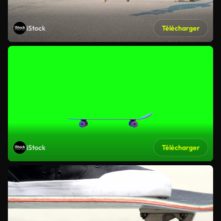
iStock
Télécharger
iStock
Télécharger