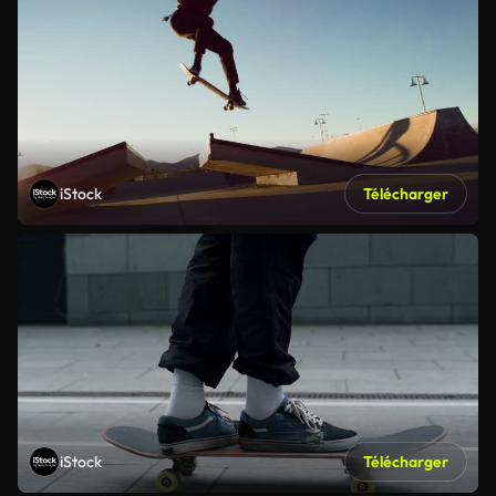
iStock
Télécharger
iStock
Télécharger