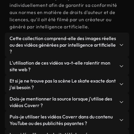
individuellement afin de garantir sa conformité
aux normes en matière de droits d'auteur et de
licences, qu'il ait été filmé par un créateur ou
généré par intelligence artificielle.
Cette collection comprend-elle des images réelles
ou des vidéos générées par intelligence artificielle
?
Les deux. Il s'agit d'une bibliothèque hybride
L'utilisation de ces vidéos va-t-elle ralentir mon
composée de véritables images filmées par des
site web ?
humains et liées à Le skate, ainsi que de vidéos
Sauf si vous choisissez nos versions optimisées.
Et si je ne trouve pas la scène Le skate exacte dont
générées par IA. Chaque vidéo est clairement
Nous proposons des formats légers, prêts pour le
j'ai besoin ?
identifiée afin que vous sachiez toujours ce que
web et conçus pour une utilisation en arrière-plan :
vous utilisez.
Vous pouvez en créer une instantanément avec
Dois-je mentionner la source lorsque j'utilise des
ils conservent une qualité élevée tout en
Coverr AI Studio. Il vous suffit de décrire la scène,
vidéos Coverr ?
minimisant les temps de chargement et en
par exemple « Le skate au coucher du soleil », et le
améliorant des indicateurs comme le LCP.
Aucune attribution n'est requise. Toutes les vidéos
Puis-je utiliser les vidéos Coverr dans du contenu
Studio générera en quelques secondes une vidéo
de notre bibliothèque sont libres de droits et
YouTube ou des publicités payantes ?
personnalisée conforme à nos normes de licence.
peuvent être utilisées sans mentionner l'auteur,
Oui. Toutes les séquences vidéo de Coverr peuvent