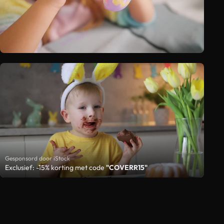
Gesponsord door iStock
Exclusief: -15% korting met code
"COVERR15"