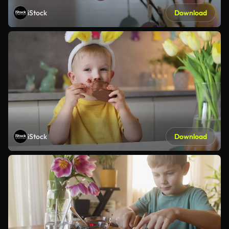
iStock
Download
iStock
Download