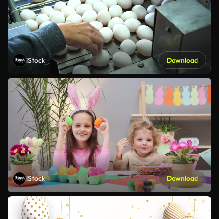
iStock
Download
iStock
Download