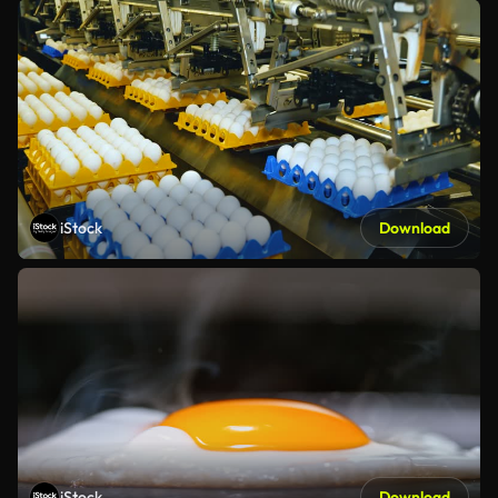
iStock
Download
iStock
Download