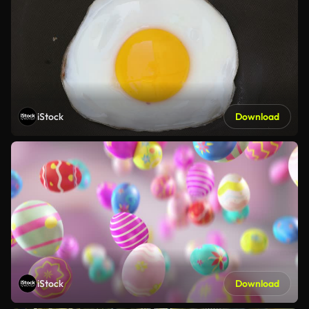
iStock
Download
iStock
Download