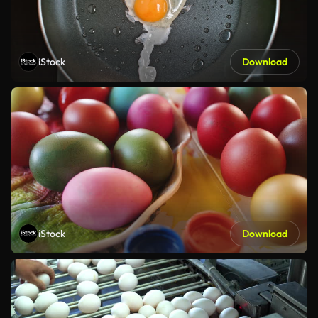
iStock
Download
iStock
Download