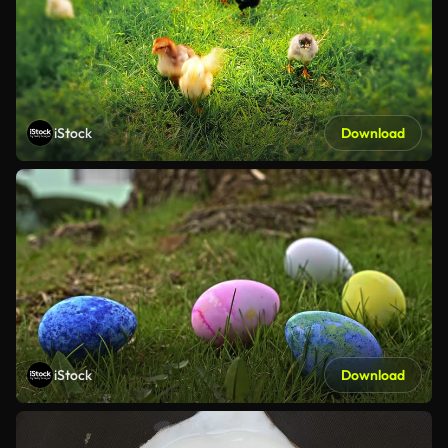
iStock
Download
iStock
Download