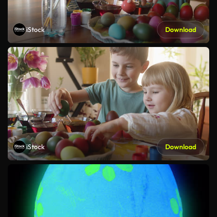
iStock
Download
iStock
Download