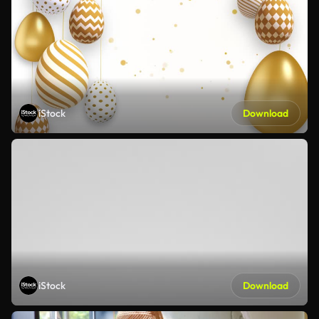
iStock
Download
iStock
Download