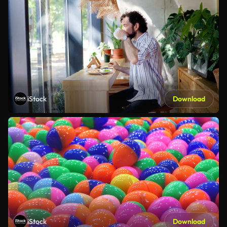
iStock
Download
iStock
Download