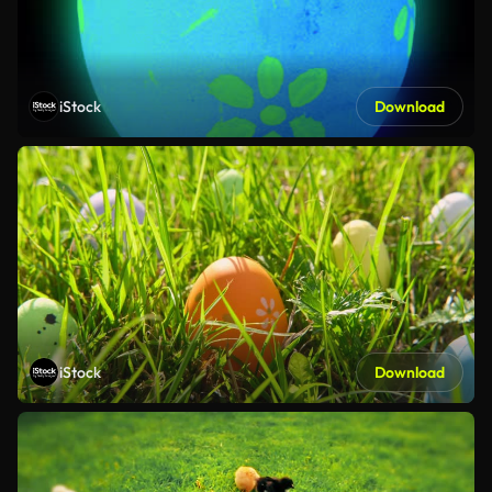
iStock
Download
iStock
Download